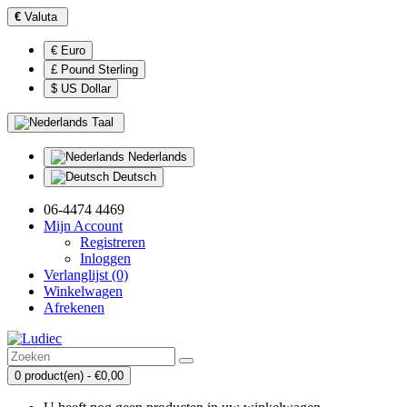
€
Valuta
€ Euro
£ Pound Sterling
$ US Dollar
Taal
Nederlands
Deutsch
06-4474 4469
Mijn Account
Registreren
Inloggen
Verlanglijst (0)
Winkelwagen
Afrekenen
0 product(en) - €0,00