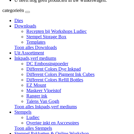
U heeft nog geen producten in uw winkelwagen.
categorieën
Dies
Downloads
Recepten bij Workshops Ludiec
Stempel Storage Box
Templates
Toon alles Downloads
Uit Assortiment
Inkpads,verf mediums
DC Embossingpoeder
Different Colors Dye Inkpad
Different Colors Pigment Ink Cubes
Different Colors Refill Bottles
EZ Mount
Maskeer Vloeistof
Ranger ink
Talens Van Gogh
Toon alles Inkpads,verf mediums
Stempels
Ludiec
Overige inkt en Asccesoires
Toon alles Stempels
Stempel Pakketten & Online Workshop