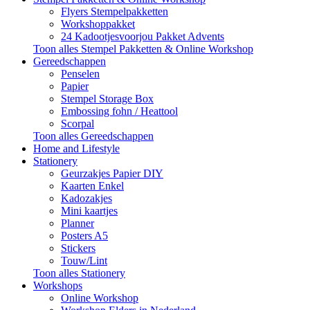
Flyers Stempelpakketten
Workshoppakket
24 Kadootjesvoorjou Pakket Advents
Toon alles Stempel Pakketten & Online Workshop
Gereedschappen
Penselen
Papier
Stempel Storage Box
Embossing fohn / Heattool
Scorpal
Toon alles Gereedschappen
Home and Lifestyle
Stationery
Geurzakjes Papier DIY
Kaarten Enkel
Kadozakjes
Mini kaartjes
Planner
Posters A5
Stickers
Touw/Lint
Toon alles Stationery
Workshops
Online Workshop