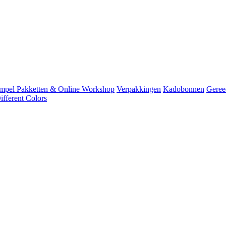
mpel Pakketten & Online Workshop
Verpakkingen
Kadobonnen
Geree
fferent Colors