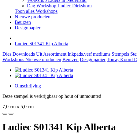
Workshop Elders in Nederland
Dag Workshop Ludiec Dirkshorn
Toon alles Workshops
Nieuwe producten
Beurzen
Designpapier
Ludiec S01341 Kip Alberta
Dies
Downloads
Uit Assortiment
Inkpads,verf mediums
Stempels
Ste
Workshops
Nieuwe producten
Beurzen
Designpapier
Touw, Koord Di
Omschrijving
Deze stempel is verkrijgbaar op hout of unmounted
7,0 cm x 5,0 cm
Ludiec S01341 Kip Alberta