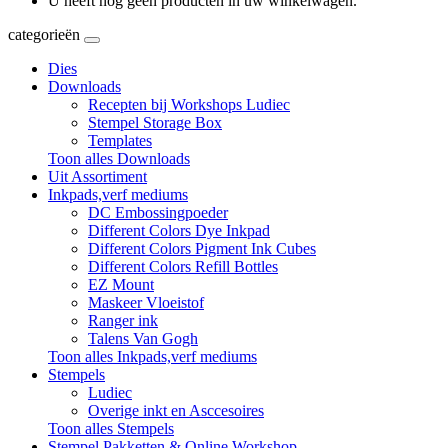
U heeft nog geen producten in uw winkelwagen.
categorieën
Dies
Downloads
Recepten bij Workshops Ludiec
Stempel Storage Box
Templates
Toon alles Downloads
Uit Assortiment
Inkpads,verf mediums
DC Embossingpoeder
Different Colors Dye Inkpad
Different Colors Pigment Ink Cubes
Different Colors Refill Bottles
EZ Mount
Maskeer Vloeistof
Ranger ink
Talens Van Gogh
Toon alles Inkpads,verf mediums
Stempels
Ludiec
Overige inkt en Asccesoires
Toon alles Stempels
Stempel Pakketten & Online Workshop