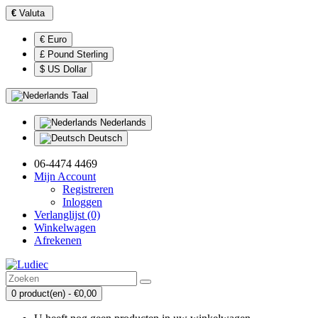
€
Valuta
€ Euro
£ Pound Sterling
$ US Dollar
Taal
Nederlands
Deutsch
06-4474 4469
Mijn Account
Registreren
Inloggen
Verlanglijst (0)
Winkelwagen
Afrekenen
0 product(en) - €0,00