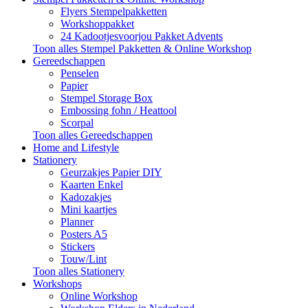
Flyers Stempelpakketten
Workshoppakket
24 Kadootjesvoorjou Pakket Advents
Toon alles Stempel Pakketten & Online Workshop
Gereedschappen
Penselen
Papier
Stempel Storage Box
Embossing fohn / Heattool
Scorpal
Toon alles Gereedschappen
Home and Lifestyle
Stationery
Geurzakjes Papier DIY
Kaarten Enkel
Kadozakjes
Mini kaartjes
Planner
Posters A5
Stickers
Touw/Lint
Toon alles Stationery
Workshops
Online Workshop