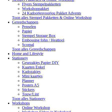
Flyers Stempelpakketten
Workshoppakket
24 Kadootjesvoorjou Pakket Advents
Toon alles Stempel Pakketten & Online Workshop
Gereedschappen
Penselen
Papier
Stempel Storage Box
Embossing fohn / Heattool
Scorpal
Toon alles Gereedschappen
Home and Lifestyle
Stationery
Geurzakjes Papier DIY
Kaarten Enkel
Kadozakjes
Mini kaartjes
Planner
Posters A5
Stickers
Touw/Lint
Toon alles Stationery
Workshops
Online Workshop