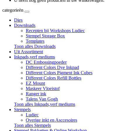
U heeft nog geen producten in uw winkelwagen.
categorieën
Dies
Downloads
Recepten bij Workshops Ludiec
Stempel Storage Box
Templates
Toon alles Downloads
Uit Assortiment
Inkpads,verf mediums
DC Embossingpoeder
Different Colors Dye Inkpad
Different Colors Pigment Ink Cubes
Different Colors Refill Bottles
EZ Mount
Maskeer Vloeistof
Ranger ink
Talens Van Gogh
Toon alles Inkpads,verf mediums
Stempels
Ludiec
Overige inkt en Asccesoires
Toon alles Stempels
Stempel Pakketten & Online Workshop