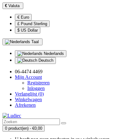
€
Valuta
€ Euro
£ Pound Sterling
$ US Dollar
Taal
Nederlands
Deutsch
06-4474 4469
Mijn Account
Registreren
Inloggen
Verlanglijst (0)
Winkelwagen
Afrekenen
0 product(en) - €0,00