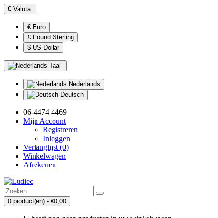
€
Valuta
€ Euro
£ Pound Sterling
$ US Dollar
Taal
Nederlands
Deutsch
06-4474 4469
Mijn Account
Registreren
Inloggen
Verlanglijst (0)
Winkelwagen
Afrekenen
0 product(en) - €0,00