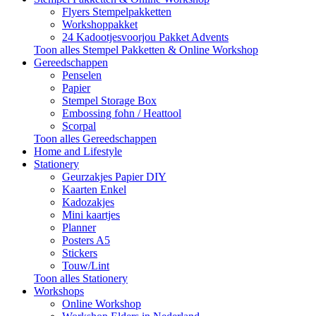
Flyers Stempelpakketten
Workshoppakket
24 Kadootjesvoorjou Pakket Advents
Toon alles Stempel Pakketten & Online Workshop
Gereedschappen
Penselen
Papier
Stempel Storage Box
Embossing fohn / Heattool
Scorpal
Toon alles Gereedschappen
Home and Lifestyle
Stationery
Geurzakjes Papier DIY
Kaarten Enkel
Kadozakjes
Mini kaartjes
Planner
Posters A5
Stickers
Touw/Lint
Toon alles Stationery
Workshops
Online Workshop