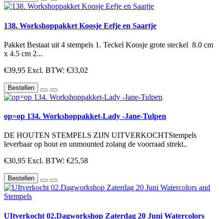
138. Workshoppakket Koosje Eefje en Saartje
Pakket Bestaat uit 4 stempels 1. Teckel Koosje grote steckel 8.0 cm
x 4.5 cm 2...
€39,95
Excl. BTW: €33,02
Bestellen
op=op 134. Workshoppakket-Lady -Jane-Tulpen
DE HOUTEN STEMPELS ZIJN UITVERKOCHTStempels
leverbaar op hout en unmounted zolang de voorraad strekt..
€30,95
Excl. BTW: €25,58
Bestellen
UItverkocht 02.Dagworkshop Zaterdag 20 Juni Watercolors