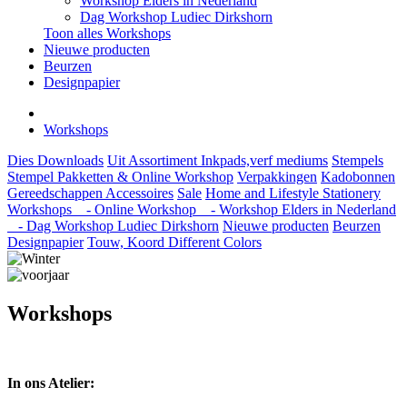
Workshop Elders in Nederland
Dag Workshop Ludiec Dirkshorn
Toon alles Workshops
Nieuwe producten
Beurzen
Designpapier
Workshops
Dies
Downloads
Uit Assortiment
Inkpads,verf mediums
Stempels
Stempel Pakketten & Online Workshop
Verpakkingen
Kadobonnen
Gereedschappen
Accessoires
Sale
Home and Lifestyle
Stationery
Workshops
- Online Workshop
- Workshop Elders in Nederland
- Dag Workshop Ludiec Dirkshorn
Nieuwe producten
Beurzen
Designpapier
Touw, Koord Different Colors
Workshops
In ons Atelier: