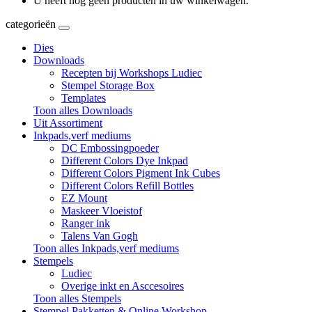
U heeft nog geen producten in uw winkelwagen.
categorieën
Dies
Downloads
Recepten bij Workshops Ludiec
Stempel Storage Box
Templates
Toon alles Downloads
Uit Assortiment
Inkpads,verf mediums
DC Embossingpoeder
Different Colors Dye Inkpad
Different Colors Pigment Ink Cubes
Different Colors Refill Bottles
EZ Mount
Maskeer Vloeistof
Ranger ink
Talens Van Gogh
Toon alles Inkpads,verf mediums
Stempels
Ludiec
Overige inkt en Asccesoires
Toon alles Stempels
Stempel Pakketten & Online Workshop