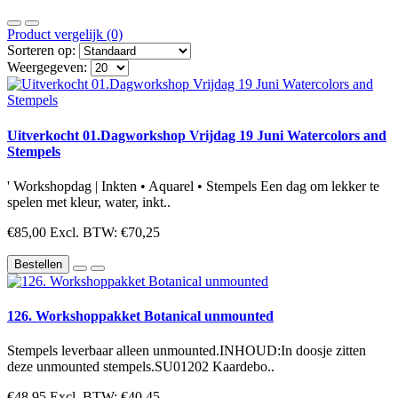
Product vergelijk (0)
Sorteren op:
Weergegeven:
Uitverkocht 01.Dagworkshop Vrijdag 19 Juni Watercolors and
Stempels
' Workshopdag | Inkten • Aquarel • Stempels Een dag om lekker te
spelen met kleur, water, inkt..
€85,00
Excl. BTW: €70,25
Bestellen
126. Workshoppakket Botanical unmounted
Stempels leverbaar alleen unmounted.INHOUD:In doosje zitten
deze unmounted stempels.SU01202 Kaardebo..
€48,95
Excl. BTW: €40,45