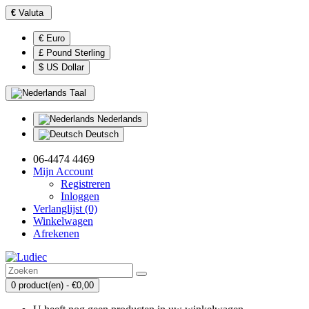
€
Valuta
€ Euro
£ Pound Sterling
$ US Dollar
Taal
Nederlands
Deutsch
06-4474 4469
Mijn Account
Registreren
Inloggen
Verlanglijst (0)
Winkelwagen
Afrekenen
0 product(en) - €0,00