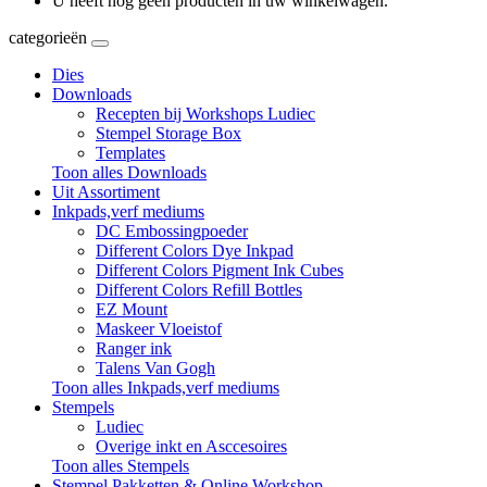
U heeft nog geen producten in uw winkelwagen.
categorieën
Dies
Downloads
Recepten bij Workshops Ludiec
Stempel Storage Box
Templates
Toon alles Downloads
Uit Assortiment
Inkpads,verf mediums
DC Embossingpoeder
Different Colors Dye Inkpad
Different Colors Pigment Ink Cubes
Different Colors Refill Bottles
EZ Mount
Maskeer Vloeistof
Ranger ink
Talens Van Gogh
Toon alles Inkpads,verf mediums
Stempels
Ludiec
Overige inkt en Asccesoires
Toon alles Stempels
Stempel Pakketten & Online Workshop