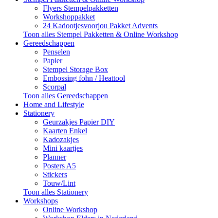
Flyers Stempelpakketten
Workshoppakket
24 Kadootjesvoorjou Pakket Advents
Toon alles Stempel Pakketten & Online Workshop
Gereedschappen
Penselen
Papier
Stempel Storage Box
Embossing fohn / Heattool
Scorpal
Toon alles Gereedschappen
Home and Lifestyle
Stationery
Geurzakjes Papier DIY
Kaarten Enkel
Kadozakjes
Mini kaartjes
Planner
Posters A5
Stickers
Touw/Lint
Toon alles Stationery
Workshops
Online Workshop