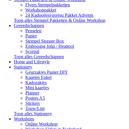
Flyers Stempelpakketten
Workshoppakket
24 Kadootjesvoorjou Pakket Advents
Toon alles Stempel Pakketten & Online Workshop
Gereedschappen
Penselen
Papier
Stempel Storage Box
Embossing fohn / Heattool
Scorpal
Toon alles Gereedschappen
Home and Lifestyle
Stationery
Geurzakjes Papier DIY
Kaarten Enkel
Kadozakjes
Mini kaartjes
Planner
Posters A5
Stickers
Touw/Lint
Toon alles Stationery
Workshops
Online Workshop