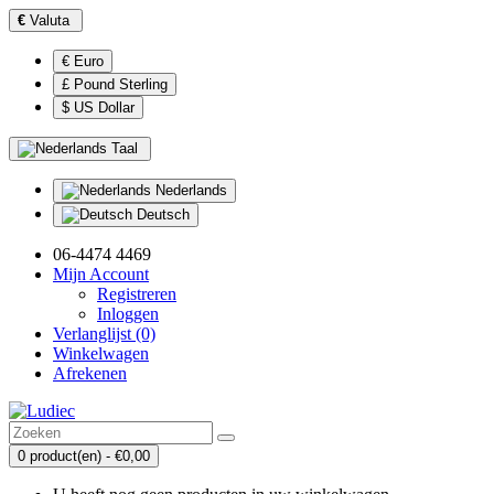
€
Valuta
€ Euro
£ Pound Sterling
$ US Dollar
Taal
Nederlands
Deutsch
06-4474 4469
Mijn Account
Registreren
Inloggen
Verlanglijst (0)
Winkelwagen
Afrekenen
0 product(en) - €0,00