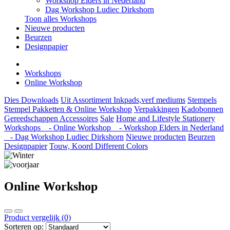
Workshop Elders in Nederland
Dag Workshop Ludiec Dirkshorn
Toon alles Workshops
Nieuwe producten
Beurzen
Designpapier
Workshops
Online Workshop
Dies
Downloads
Uit Assortiment
Inkpads,verf mediums
Stempels
Stempel Pakketten & Online Workshop
Verpakkingen
Kadobonnen
Gereedschappen
Accessoires
Sale
Home and Lifestyle
Stationery
Workshops
- Online Workshop
- Workshop Elders in Nederland
- Dag Workshop Ludiec Dirkshorn
Nieuwe producten
Beurzen
Designpapier
Touw, Koord Different Colors
Online Workshop
Product vergelijk (0)
Sorteren op: