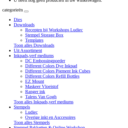
U heeft nog geen producten in uw winkelwagen.
categorieën
Dies
Downloads
Recepten bij Workshops Ludiec
Stempel Storage Box
Templates
Toon alles Downloads
Uit Assortiment
Inkpads,verf mediums
DC Embossingpoeder
Different Colors Dye Inkpad
Different Colors Pigment Ink Cubes
Different Colors Refill Bottles
EZ Mount
Maskeer Vloeistof
Ranger ink
Talens Van Gogh
Toon alles Inkpads,verf mediums
Stempels
Ludiec
Overige inkt en Asccesoires
Toon alles Stempels
Stempel Pakketten & Online Workshop