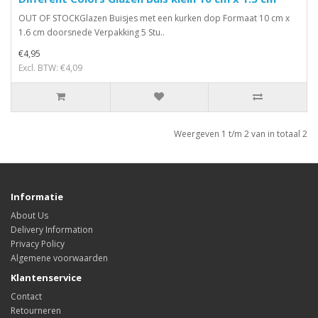
OUT OF STOCKGlazen Buisjes met een kurken dop Formaat 10 cm x
1.6 cm doorsnede Verpakking 5 Stu..
€4,95
Excl. BTW: €4,09
Weergeven 1 t/m 2 van in totaal 2
Informatie
About Us
Delivery Information
Privacy Policy
Algemene voorwaarden
Klantenservice
Contact
Retourneren