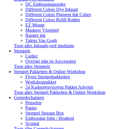
DC Embossingpoeder
Different Colors Dye Inkpad
Different Colors Pigment Ink Cubes
Different Colors Refill Bottles
EZ Mount
Maskeer Vloeistof
Ranger ink
Talens Van Gogh
Toon alles Inkpads,verf mediums
Stempels
Ludiec
Overige inkt en Asccesoires
Toon alles Stempels
Stempel Pakketten & Online Workshop
Flyers Stempelpakketten
Workshoppakket
24 Kadootjesvoorjou Pakket Advents
Toon alles Stempel Pakketten & Online Workshop
Gereedschappen
Penselen
Papier
Stempel Storage Box
Embossing fohn / Heattool
Scorpal
Toon alles Gereedschappen