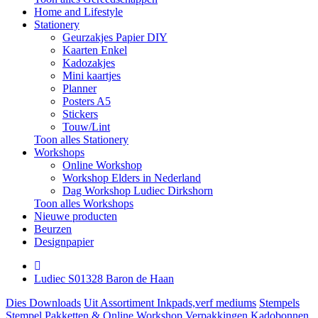
Home and Lifestyle
Stationery
Geurzakjes Papier DIY
Kaarten Enkel
Kadozakjes
Mini kaartjes
Planner
Posters A5
Stickers
Touw/Lint
Toon alles Stationery
Workshops
Online Workshop
Workshop Elders in Nederland
Dag Workshop Ludiec Dirkshorn
Toon alles Workshops
Nieuwe producten
Beurzen
Designpapier
Ludiec S01328 Baron de Haan
Dies
Downloads
Uit Assortiment
Inkpads,verf mediums
Stempels
Stempel Pakketten & Online Workshop
Verpakkingen
Kadobonnen