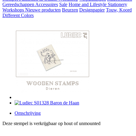
Gereedschappen
Accessoires
Sale
Home and Lifestyle
Stationery
Workshops
Nieuwe producten
Beurzen
Designpapier
Touw, Koord
Different Colors
Omschrijving
Deze stempel is verkrijgbaar op hout of unmounted