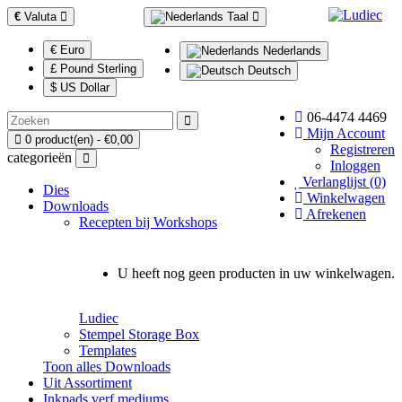
€
Valuta
Taal
€ Euro
Nederlands
£ Pound Sterling
Deutsch
$ US Dollar
06-4474 4469
Mijn Account
0 product(en) - €0,00
Registreren
categorieën
Inloggen
Verlanglijst (0)
Dies
Winkelwagen
Downloads
Afrekenen
Recepten bij Workshops
U heeft nog geen producten in uw winkelwagen.
Ludiec
Stempel Storage Box
Templates
Toon alles Downloads
Uit Assortiment
Inkpads,verf mediums