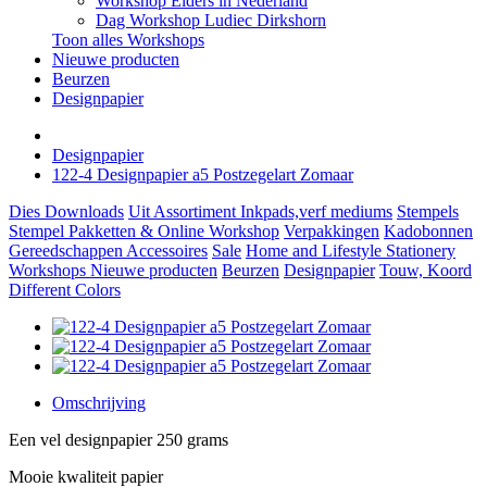
Workshop Elders in Nederland
Dag Workshop Ludiec Dirkshorn
Toon alles Workshops
Nieuwe producten
Beurzen
Designpapier
Designpapier
122-4 Designpapier a5 Postzegelart Zomaar
Dies
Downloads
Uit Assortiment
Inkpads,verf mediums
Stempels
Stempel Pakketten & Online Workshop
Verpakkingen
Kadobonnen
Gereedschappen
Accessoires
Sale
Home and Lifestyle
Stationery
Workshops
Nieuwe producten
Beurzen
Designpapier
Touw, Koord
Different Colors
Omschrijving
Een vel designpapier 250 grams
Mooie kwaliteit papier