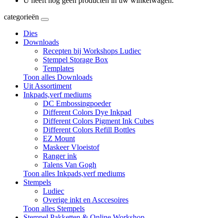
U heeft nog geen producten in uw winkelwagen.
categorieën
Dies
Downloads
Recepten bij Workshops Ludiec
Stempel Storage Box
Templates
Toon alles Downloads
Uit Assortiment
Inkpads,verf mediums
DC Embossingpoeder
Different Colors Dye Inkpad
Different Colors Pigment Ink Cubes
Different Colors Refill Bottles
EZ Mount
Maskeer Vloeistof
Ranger ink
Talens Van Gogh
Toon alles Inkpads,verf mediums
Stempels
Ludiec
Overige inkt en Asccesoires
Toon alles Stempels
Stempel Pakketten & Online Workshop