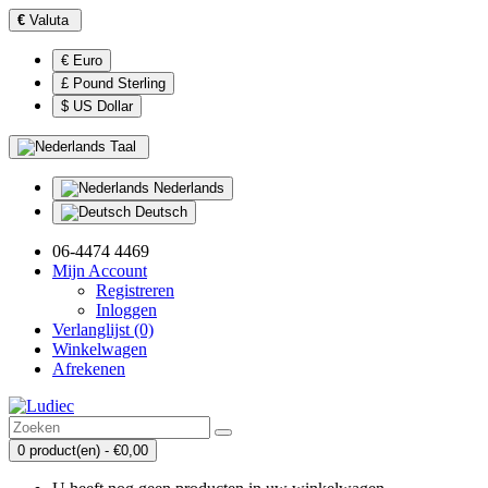
€
Valuta
€ Euro
£ Pound Sterling
$ US Dollar
Taal
Nederlands
Deutsch
06-4474 4469
Mijn Account
Registreren
Inloggen
Verlanglijst (0)
Winkelwagen
Afrekenen
0 product(en) - €0,00