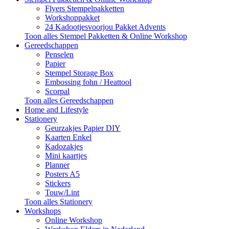
Flyers Stempelpakketten
Workshoppakket
24 Kadootjesvoorjou Pakket Advents
Toon alles Stempel Pakketten & Online Workshop
Gereedschappen
Penselen
Papier
Stempel Storage Box
Embossing fohn / Heattool
Scorpal
Toon alles Gereedschappen
Home and Lifestyle
Stationery
Geurzakjes Papier DIY
Kaarten Enkel
Kadozakjes
Mini kaartjes
Planner
Posters A5
Stickers
Touw/Lint
Toon alles Stationery
Workshops
Online Workshop