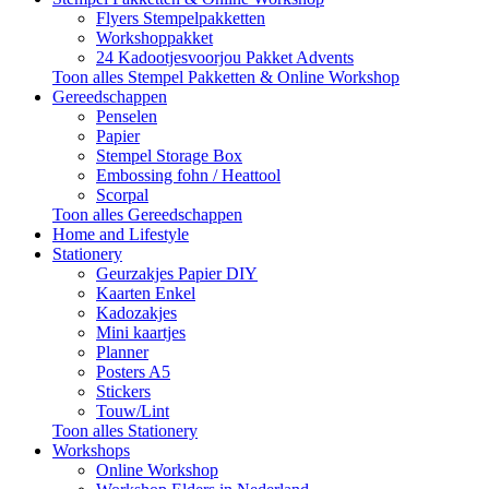
Flyers Stempelpakketten
Workshoppakket
24 Kadootjesvoorjou Pakket Advents
Toon alles Stempel Pakketten & Online Workshop
Gereedschappen
Penselen
Papier
Stempel Storage Box
Embossing fohn / Heattool
Scorpal
Toon alles Gereedschappen
Home and Lifestyle
Stationery
Geurzakjes Papier DIY
Kaarten Enkel
Kadozakjes
Mini kaartjes
Planner
Posters A5
Stickers
Touw/Lint
Toon alles Stationery
Workshops
Online Workshop