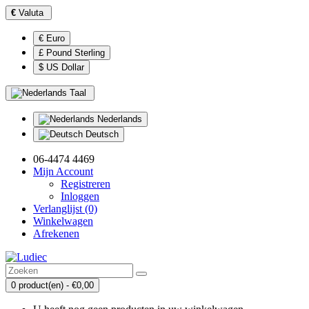
€
Valuta
€ Euro
£ Pound Sterling
$ US Dollar
Taal
Nederlands
Deutsch
06-4474 4469
Mijn Account
Registreren
Inloggen
Verlanglijst (0)
Winkelwagen
Afrekenen
0 product(en) - €0,00