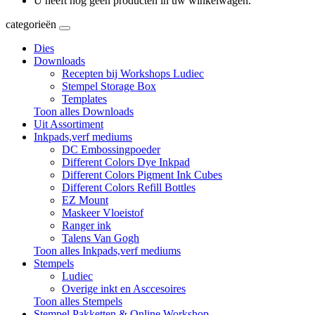
U heeft nog geen producten in uw winkelwagen.
categorieën
Dies
Downloads
Recepten bij Workshops Ludiec
Stempel Storage Box
Templates
Toon alles Downloads
Uit Assortiment
Inkpads,verf mediums
DC Embossingpoeder
Different Colors Dye Inkpad
Different Colors Pigment Ink Cubes
Different Colors Refill Bottles
EZ Mount
Maskeer Vloeistof
Ranger ink
Talens Van Gogh
Toon alles Inkpads,verf mediums
Stempels
Ludiec
Overige inkt en Asccesoires
Toon alles Stempels
Stempel Pakketten & Online Workshop