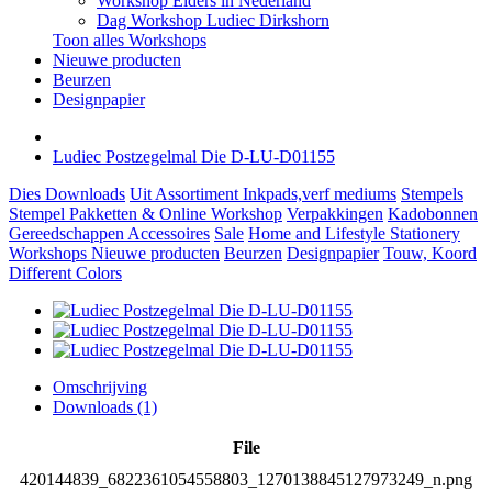
Workshop Elders in Nederland
Dag Workshop Ludiec Dirkshorn
Toon alles Workshops
Nieuwe producten
Beurzen
Designpapier
Ludiec Postzegelmal Die D-LU-D01155
Dies
Downloads
Uit Assortiment
Inkpads,verf mediums
Stempels
Stempel Pakketten & Online Workshop
Verpakkingen
Kadobonnen
Gereedschappen
Accessoires
Sale
Home and Lifestyle
Stationery
Workshops
Nieuwe producten
Beurzen
Designpapier
Touw, Koord
Different Colors
Omschrijving
Downloads (1)
File
420144839_6822361054558803_1270138845127973249_n.png