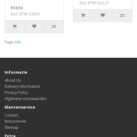
Excl. BTW: €22,27
€34,50
Excl. BTW: €28,51
Tags:
Inkt
Informatie
About Us
Delivery Information
Privacy Policy
Algemene voorwaarden
Klantenservice
Contact
Retourneren
Sitemap
Extra