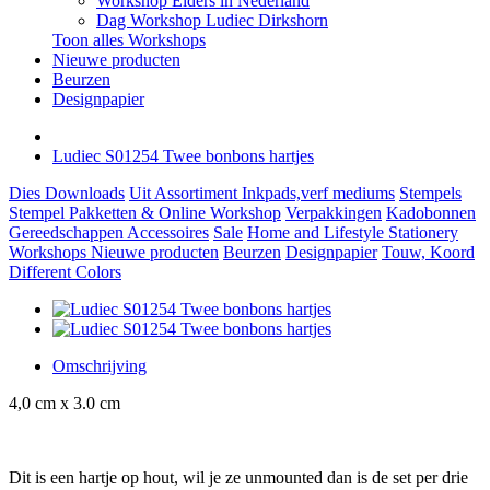
Workshop Elders in Nederland
Dag Workshop Ludiec Dirkshorn
Toon alles Workshops
Nieuwe producten
Beurzen
Designpapier
Ludiec S01254 Twee bonbons hartjes
Dies
Downloads
Uit Assortiment
Inkpads,verf mediums
Stempels
Stempel Pakketten & Online Workshop
Verpakkingen
Kadobonnen
Gereedschappen
Accessoires
Sale
Home and Lifestyle
Stationery
Workshops
Nieuwe producten
Beurzen
Designpapier
Touw, Koord
Different Colors
Omschrijving
4,0 cm x 3.0 cm
Dit is een hartje op hout, wil je ze unmounted dan is de set per drie