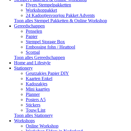
Flyers Stempelpakketten
Workshoppakket
24 Kadootjesvoorjou Pakket Advents
Toon alles Stempel Pakketten & Online Workshop
Gereedschappen
Penselen
Papier
Stempel Storage Box
Embossing fohn / Heattool
Scorpal
Toon alles Gereedschappen
Home and Lifestyle
Stationery
Geurzakjes Papier DIY
Kaarten Enkel
Kadozakjes
Mini kaartjes
Planner
Posters A5
Stickers
Touw/Lint
Toon alles Stationery
Workshops
Online Workshop