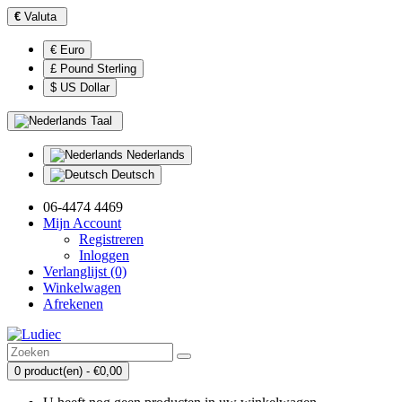
€
Valuta
€ Euro
£ Pound Sterling
$ US Dollar
Taal
Nederlands
Deutsch
06-4474 4469
Mijn Account
Registreren
Inloggen
Verlanglijst (0)
Winkelwagen
Afrekenen
0 product(en) - €0,00