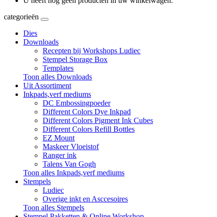
U heeft nog geen producten in uw winkelwagen.
categorieën
Dies
Downloads
Recepten bij Workshops Ludiec
Stempel Storage Box
Templates
Toon alles Downloads
Uit Assortiment
Inkpads,verf mediums
DC Embossingpoeder
Different Colors Dye Inkpad
Different Colors Pigment Ink Cubes
Different Colors Refill Bottles
EZ Mount
Maskeer Vloeistof
Ranger ink
Talens Van Gogh
Toon alles Inkpads,verf mediums
Stempels
Ludiec
Overige inkt en Asccesoires
Toon alles Stempels
Stempel Pakketten & Online Workshop