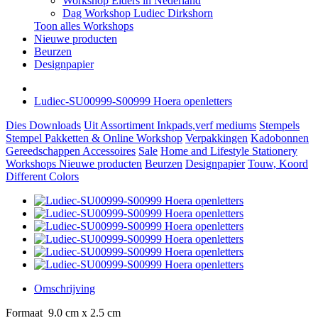
Workshop Elders in Nederland
Dag Workshop Ludiec Dirkshorn
Toon alles Workshops
Nieuwe producten
Beurzen
Designpapier
Ludiec-SU00999-S00999 Hoera openletters
Dies
Downloads
Uit Assortiment
Inkpads,verf mediums
Stempels
Stempel Pakketten & Online Workshop
Verpakkingen
Kadobonnen
Gereedschappen
Accessoires
Sale
Home and Lifestyle
Stationery
Workshops
Nieuwe producten
Beurzen
Designpapier
Touw, Koord
Different Colors
Omschrijving
Formaat 9.0 cm x 2.5 cm