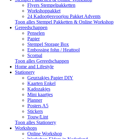
Flyers Stempelpakketten
Workshoppakket
24 Kadootjesvoorjou Pakket Advents
Toon alles Stempel Pakketten & Online Workshop
Gereedschappen
Penselen
Papier
Stempel Storage Box
Embossing fohn / Heattool
Scorpal
Toon alles Gereedschappen
Home and Lifestyle
Stationery
Geurzakjes Papier DIY
Kaarten Enkel
Kadozakjes
Mini kaartjes
Planner
Posters A5
Stickers
Touw/Lint
Toon alles Stationery
Workshops
Online Workshop