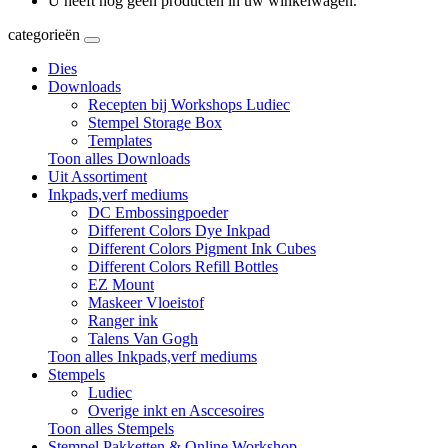
U heeft nog geen producten in uw winkelwagen.
categorieën
Dies
Downloads
Recepten bij Workshops Ludiec
Stempel Storage Box
Templates
Toon alles Downloads
Uit Assortiment
Inkpads,verf mediums
DC Embossingpoeder
Different Colors Dye Inkpad
Different Colors Pigment Ink Cubes
Different Colors Refill Bottles
EZ Mount
Maskeer Vloeistof
Ranger ink
Talens Van Gogh
Toon alles Inkpads,verf mediums
Stempels
Ludiec
Overige inkt en Asccesoires
Toon alles Stempels
Stempel Pakketten & Online Workshop