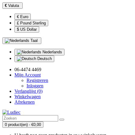
€
Valuta
€ Euro
£ Pound Sterling
$ US Dollar
Taal
Nederlands
Deutsch
06-4474 4469
Mijn Account
Registreren
Inloggen
Verlanglijst (0)
Winkelwagen
Afrekenen
0 product(en) - €0,00