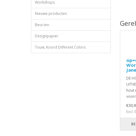
Workshops
Nieuwe producten
Gere
Beurzen
Designpapier
Touw, Koord Different Colors
op=
Wor
Jan
DE H
UITV
hout 
voorr
€30,9
Excl.
BE