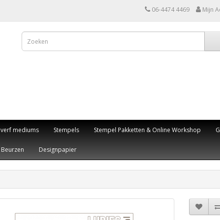
06-4474 4469
Mijn A
,verf mediums
Stempels
Stempel Pakketten & Online Workshop
G
Beurzen
Designpapier