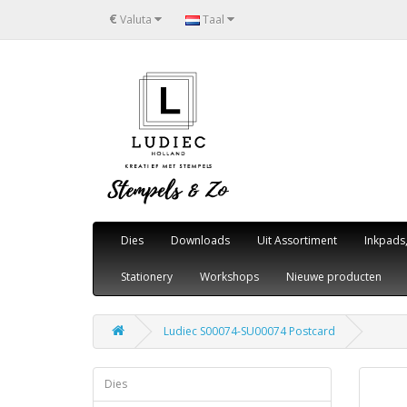
€
Valuta
Taal
Dies
Downloads
Uit Assortiment
Inkpads
Stationery
Workshops
Nieuwe producten
Ludiec S00074-SU00074 Postcard
Dies