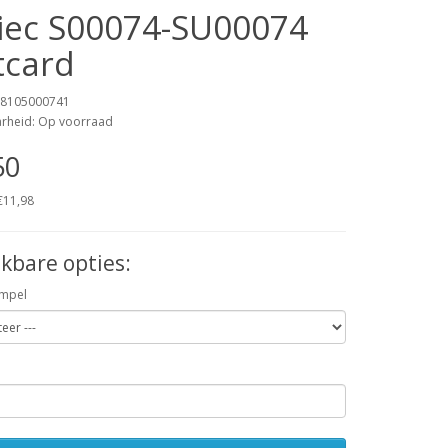
iec S00074-SU00074
tcard
18105000741
arheid: Op voorraad
50
 €11,98
kbare opties:
empel