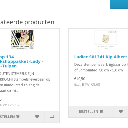
lateerde producten
op 134.
Ludiec S01341 Kip Albert
kshoppakket-Lady -
Deze stempel is verkrijgbaar op 
e-Tulpen
of unmounted 7,0 cm x 5,0 cm ..
OUTEN STEMPELS ZIJN
€10,50
ERKOCHTStempels leverbaar op
Excl. BTW: €8,68
en unmounted zolang de
aad strekt..
5
 BTW: €25,58
BESTELLEN
STELLEN