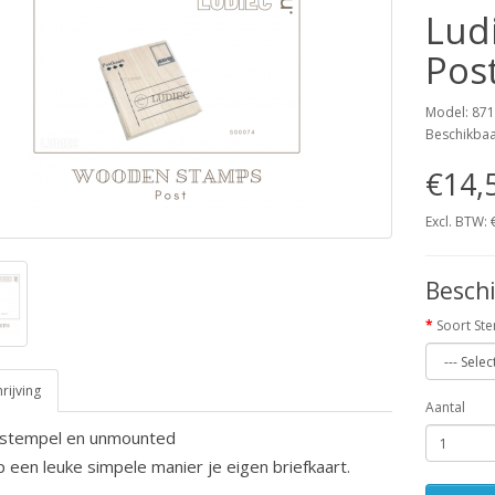
Lud
Pos
Model: 87
Beschikba
€14,
Excl. BTW:
Beschi
Soort St
ijving
Aantal
 stempel en unmounted
 een leuke simpele manier je eigen briefkaart.