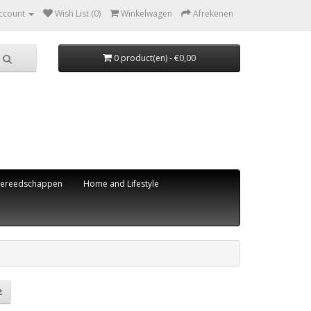
ccount
Wish List (0)
Winkelwagen
Afrekenen
0 product(en) - €0,00
ereedschappen
Home and Lifestyle