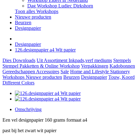
Workshop Elders in Nederland
Dag Workshop Ludiec Dirkshorn
Toon alles Workshops
Nieuwe producten
Beurzen
Designpapier
Designpapier
126.designpapier a4 Wit papier
Dies
Downloads
Uit Assortiment
Inkpads,verf mediums
Stempels
Stempel Pakketten & Online Workshop
Verpakkingen
Kadobonnen
Gereedschappen
Accessoires
Sale
Home and Lifestyle
Stationery
Workshops
Nieuwe producten
Beurzen
Designpapier
Touw, Koord
Different Colors
Omschrijving
Een vel designpapier 160 grams formaat a4
past bij het zwart wit papier