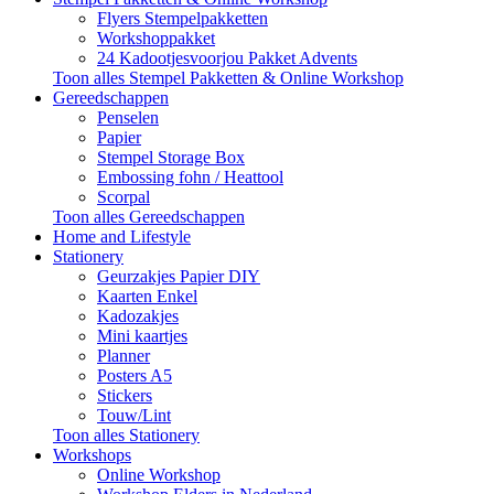
Flyers Stempelpakketten
Workshoppakket
24 Kadootjesvoorjou Pakket Advents
Toon alles Stempel Pakketten & Online Workshop
Gereedschappen
Penselen
Papier
Stempel Storage Box
Embossing fohn / Heattool
Scorpal
Toon alles Gereedschappen
Home and Lifestyle
Stationery
Geurzakjes Papier DIY
Kaarten Enkel
Kadozakjes
Mini kaartjes
Planner
Posters A5
Stickers
Touw/Lint
Toon alles Stationery
Workshops
Online Workshop