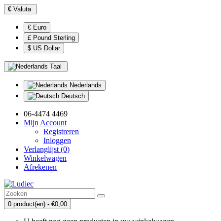
€
Valuta
€ Euro
£ Pound Sterling
$ US Dollar
Taal
Nederlands
Deutsch
06-4474 4469
Mijn Account
Registreren
Inloggen
Verlanglijst (0)
Winkelwagen
Afrekenen
0 product(en) - €0,00