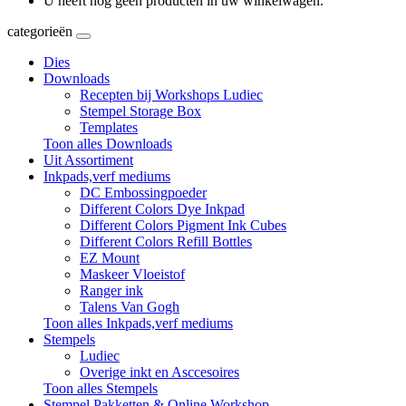
U heeft nog geen producten in uw winkelwagen.
categorieën
Dies
Downloads
Recepten bij Workshops Ludiec
Stempel Storage Box
Templates
Toon alles Downloads
Uit Assortiment
Inkpads,verf mediums
DC Embossingpoeder
Different Colors Dye Inkpad
Different Colors Pigment Ink Cubes
Different Colors Refill Bottles
EZ Mount
Maskeer Vloeistof
Ranger ink
Talens Van Gogh
Toon alles Inkpads,verf mediums
Stempels
Ludiec
Overige inkt en Asccesoires
Toon alles Stempels
Stempel Pakketten & Online Workshop