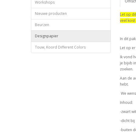
Omschr
Workshops
Nieuwe producten
Let op di
veel kost
Beurzen
Designpapier
In dit pa
Touw, Koord Different Colors
Let op er
Ik vond h
je bijvb 
zoeken.
Aan de ac
hebt.
We wensen
Inhoud:
-zwart wi
-dicht bi
-buiten de