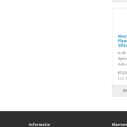
Wor
Flye
202
In dit
flyer
in.Ik 
€12,5
Excl.
B
Informatie
Klanten