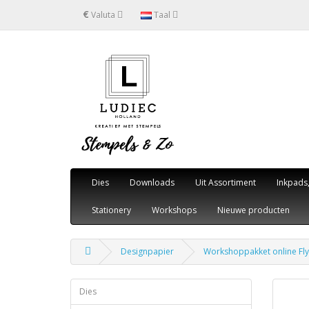
€
Valuta
Taal
Dies
Downloads
Uit Assortiment
Inkpads
Stationery
Workshops
Nieuwe producten
Designpapier
Workshoppakket online Flye
Dies