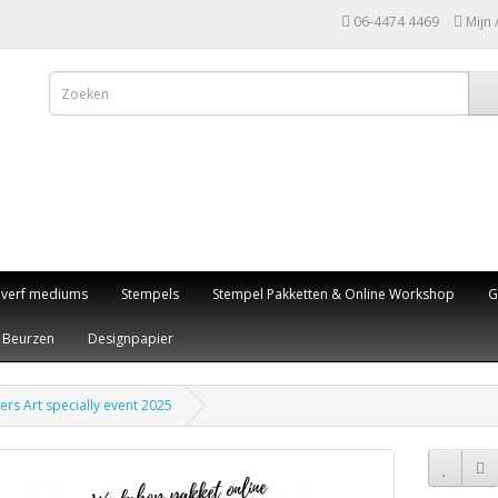
06-4474 4469
Mijn
,verf mediums
Stempels
Stempel Pakketten & Online Workshop
G
Beurzen
Designpapier
rs Art specially event 2025