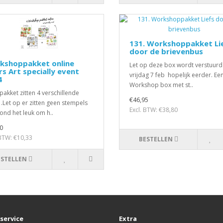
131. Workshoppakket Li
door de brievenbus
kshoppakket online
Let op deze box wordt verstuurd
rs Art specially event
vrijdag 7 feb hopelijk eerder. Ee
4
Workshop box met st..
 pakket zitten 4 verschillende
€46,95
s .Let op er zitten geen stempels
Excl. BTW: €38,80
vond het leuk om h..
0
 BTW: €10,33
BESTELLEN
ESTELLEN
service
Extra