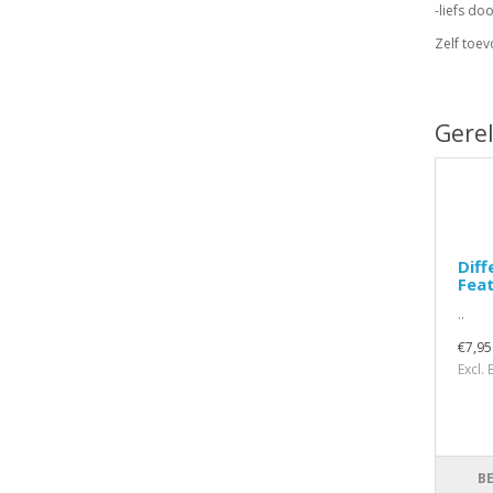
-liefs do
Zelf toev
Gere
Diff
Fea
..
€7,95
Excl.
B