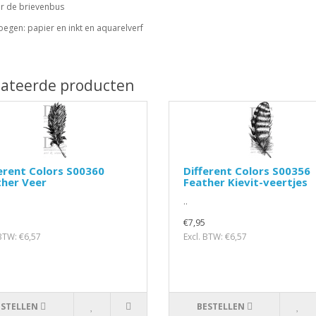
or de brievenbus
oegen: papier en inkt en aquarelverf
lateerde producten
erent Colors S00360
Different Colors S00356
ther Veer
Feather Kievit-veertjes
..
€7,95
 BTW: €6,57
Excl. BTW: €6,57
ESTELLEN
BESTELLEN