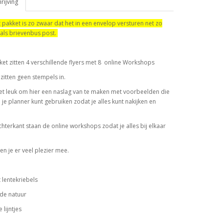
ijving
t pakket is zo zwaar dat het in een envelop versturen net zo
 als brievenbus post.
kket zitten 4 verschillende flyers met 8 online Workshops
 zitten geen stempels in.
et leuk om hier een naslag van te maken met voorbeelden die
in je planner kunt gebruiken zodat je alles kunt nakijken en
hterkant staan de online workshops zodat je alles bij elkaar
 je er veel plezier mee.
t lentekriebels
j de natuur
 lijntjes