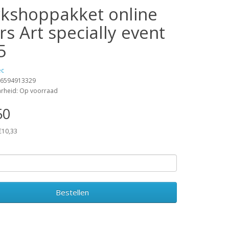
kshoppakket online
rs Art specially event
5
ec
16594913329
arheid: Op voorraad
50
 €10,33
Bestellen