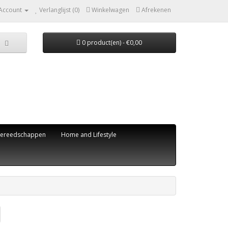
 Account
Verlanglijst (0)
Winkelwagen
Afrekenen
0 product(en) - €0,00
ereedschappen
Home and Lifestyle