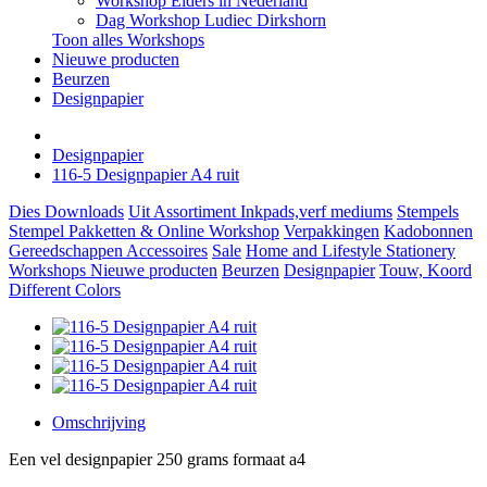
Workshop Elders in Nederland
Dag Workshop Ludiec Dirkshorn
Toon alles Workshops
Nieuwe producten
Beurzen
Designpapier
Designpapier
116-5 Designpapier A4 ruit
Dies
Downloads
Uit Assortiment
Inkpads,verf mediums
Stempels
Stempel Pakketten & Online Workshop
Verpakkingen
Kadobonnen
Gereedschappen
Accessoires
Sale
Home and Lifestyle
Stationery
Workshops
Nieuwe producten
Beurzen
Designpapier
Touw, Koord
Different Colors
Omschrijving
Een vel designpapier 250 grams formaat a4