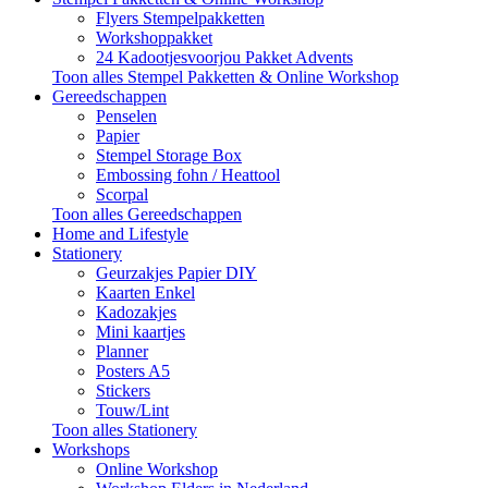
Flyers Stempelpakketten
Workshoppakket
24 Kadootjesvoorjou Pakket Advents
Toon alles Stempel Pakketten & Online Workshop
Gereedschappen
Penselen
Papier
Stempel Storage Box
Embossing fohn / Heattool
Scorpal
Toon alles Gereedschappen
Home and Lifestyle
Stationery
Geurzakjes Papier DIY
Kaarten Enkel
Kadozakjes
Mini kaartjes
Planner
Posters A5
Stickers
Touw/Lint
Toon alles Stationery
Workshops
Online Workshop