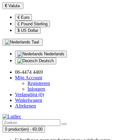
€
Valuta
€ Euro
£ Pound Sterling
$ US Dollar
Taal
Nederlands
Deutsch
06-4474 4469
Mijn Account
Registreren
Inloggen
Verlanglijst (0)
Winkelwagen
Afrekenen
0 product(en) - €0,00