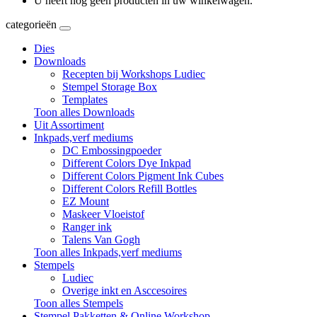
U heeft nog geen producten in uw winkelwagen.
categorieën
Dies
Downloads
Recepten bij Workshops Ludiec
Stempel Storage Box
Templates
Toon alles Downloads
Uit Assortiment
Inkpads,verf mediums
DC Embossingpoeder
Different Colors Dye Inkpad
Different Colors Pigment Ink Cubes
Different Colors Refill Bottles
EZ Mount
Maskeer Vloeistof
Ranger ink
Talens Van Gogh
Toon alles Inkpads,verf mediums
Stempels
Ludiec
Overige inkt en Asccesoires
Toon alles Stempels
Stempel Pakketten & Online Workshop