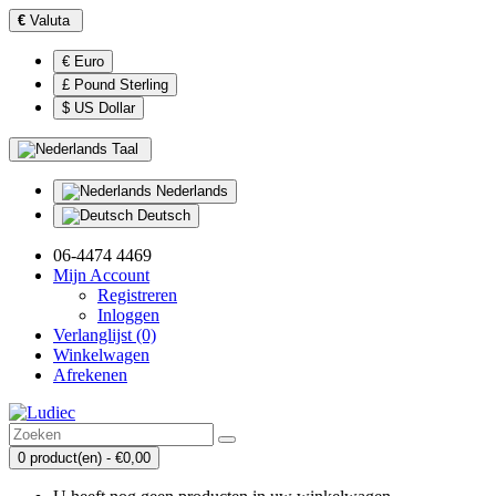
€
Valuta
€ Euro
£ Pound Sterling
$ US Dollar
Taal
Nederlands
Deutsch
06-4474 4469
Mijn Account
Registreren
Inloggen
Verlanglijst (0)
Winkelwagen
Afrekenen
0 product(en) - €0,00