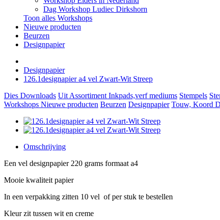
Workshop Elders in Nederland
Dag Workshop Ludiec Dirkshorn
Toon alles Workshops
Nieuwe producten
Beurzen
Designpapier
Designpapier
126.1designapier a4 vel Zwart-Wit Streep
Dies
Downloads
Uit Assortiment
Inkpads,verf mediums
Stempels
Ste
Workshops
Nieuwe producten
Beurzen
Designpapier
Touw, Koord Di
Omschrijving
Een vel designpapier 220 grams formaat a4
Mooie kwaliteit papier
In een verpakking zitten 10 vel of per stuk te bestellen
Kleur zit tussen wit en creme