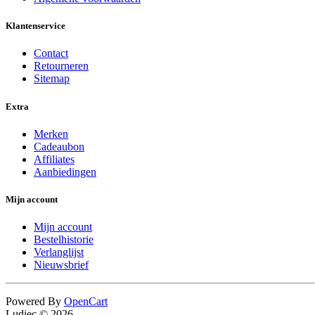
Klantenservice
Contact
Retourneren
Sitemap
Extra
Merken
Cadeaubon
Affiliates
Aanbiedingen
Mijn account
Mijn account
Bestelhistorie
Verlanglijst
Nieuwsbrief
Powered By
OpenCart
Ludiec © 2026