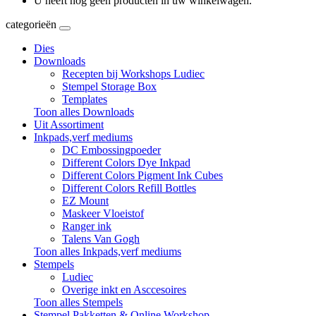
U heeft nog geen producten in uw winkelwagen.
categorieën
Dies
Downloads
Recepten bij Workshops Ludiec
Stempel Storage Box
Templates
Toon alles Downloads
Uit Assortiment
Inkpads,verf mediums
DC Embossingpoeder
Different Colors Dye Inkpad
Different Colors Pigment Ink Cubes
Different Colors Refill Bottles
EZ Mount
Maskeer Vloeistof
Ranger ink
Talens Van Gogh
Toon alles Inkpads,verf mediums
Stempels
Ludiec
Overige inkt en Asccesoires
Toon alles Stempels
Stempel Pakketten & Online Workshop