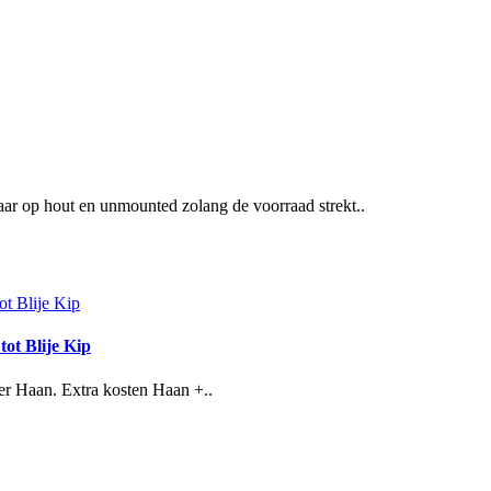
out en unmounted zolang de voorraad strekt..
t Blije Kip
er Haan. Extra kosten Haan +..