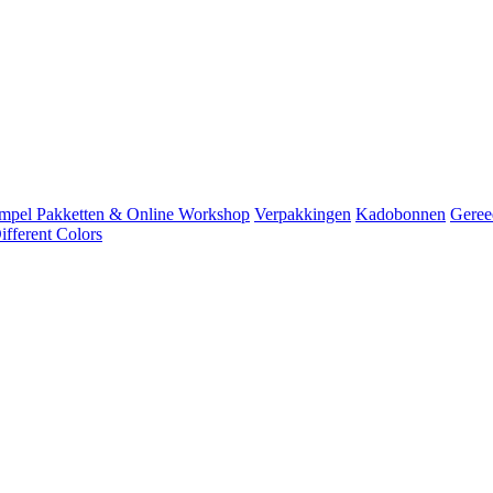
mpel Pakketten & Online Workshop
Verpakkingen
Kadobonnen
Geree
fferent Colors