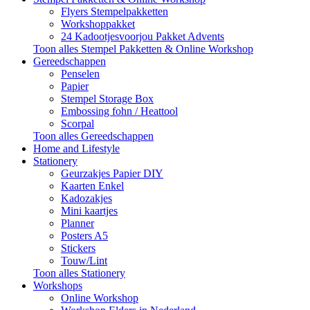
Flyers Stempelpakketten
Workshoppakket
24 Kadootjesvoorjou Pakket Advents
Toon alles Stempel Pakketten & Online Workshop
Gereedschappen
Penselen
Papier
Stempel Storage Box
Embossing fohn / Heattool
Scorpal
Toon alles Gereedschappen
Home and Lifestyle
Stationery
Geurzakjes Papier DIY
Kaarten Enkel
Kadozakjes
Mini kaartjes
Planner
Posters A5
Stickers
Touw/Lint
Toon alles Stationery
Workshops
Online Workshop