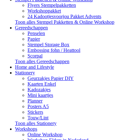
Flyers Stempelpakketten
Workshoppakket
24 Kadootjesvoorjou Pakket Advents
Toon alles Stempel Pakketten & Online Workshop
Gereedschappen
Penselen
Papier
Stempel Storage Box
Embossing fohn / Heattool
Scorpal
Toon alles Gereedschappen
Home and Lifestyle
Stationery
Geurzakjes Papier DIY
Kaarten Enkel
Kadozakjes
Mini kaartjes
Planner
Posters A5
Stickers
Touw/Lint
Toon alles Stationery
Workshops
Online Workshop