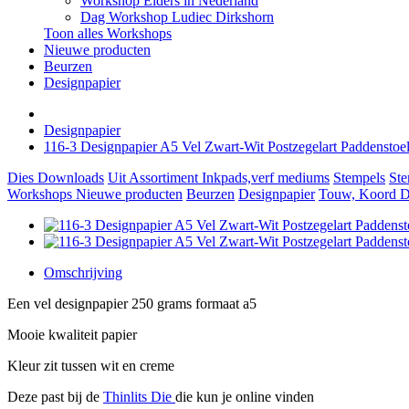
Workshop Elders in Nederland
Dag Workshop Ludiec Dirkshorn
Toon alles Workshops
Nieuwe producten
Beurzen
Designpapier
Designpapier
116-3 Designpapier A5 Vel Zwart-Wit Postzegelart Paddenstoe
Dies
Downloads
Uit Assortiment
Inkpads,verf mediums
Stempels
Ste
Workshops
Nieuwe producten
Beurzen
Designpapier
Touw, Koord Di
Omschrijving
Een vel designpapier 250 grams formaat a5
Mooie kwaliteit papier
Kleur zit tussen wit en creme
Deze past bij de
Thinlits Die
die kun je online vinden