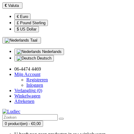
€
Valuta
€ Euro
£ Pound Sterling
$ US Dollar
Taal
Nederlands
Deutsch
06-4474 4469
Mijn Account
Registreren
Inloggen
Verlanglijst (0)
Winkelwagen
Afrekenen
0 product(en) - €0,00