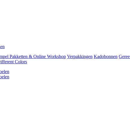
len
mpel Pakketten & Online Workshop
Verpakkingen
Kadobonnen
Geree
fferent Colors