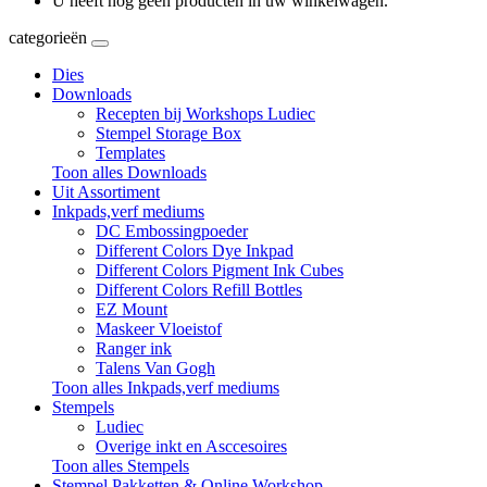
U heeft nog geen producten in uw winkelwagen.
categorieën
Dies
Downloads
Recepten bij Workshops Ludiec
Stempel Storage Box
Templates
Toon alles Downloads
Uit Assortiment
Inkpads,verf mediums
DC Embossingpoeder
Different Colors Dye Inkpad
Different Colors Pigment Ink Cubes
Different Colors Refill Bottles
EZ Mount
Maskeer Vloeistof
Ranger ink
Talens Van Gogh
Toon alles Inkpads,verf mediums
Stempels
Ludiec
Overige inkt en Asccesoires
Toon alles Stempels
Stempel Pakketten & Online Workshop