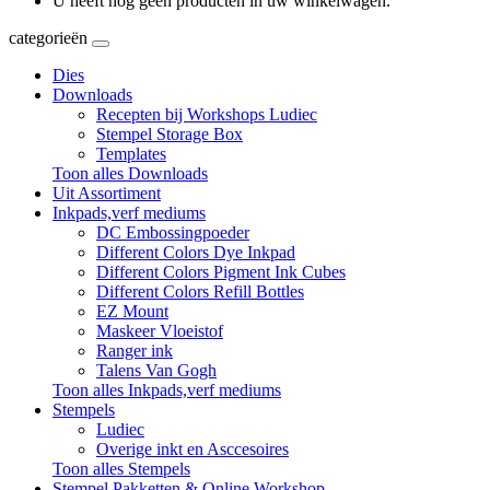
U heeft nog geen producten in uw winkelwagen.
categorieën
Dies
Downloads
Recepten bij Workshops Ludiec
Stempel Storage Box
Templates
Toon alles Downloads
Uit Assortiment
Inkpads,verf mediums
DC Embossingpoeder
Different Colors Dye Inkpad
Different Colors Pigment Ink Cubes
Different Colors Refill Bottles
EZ Mount
Maskeer Vloeistof
Ranger ink
Talens Van Gogh
Toon alles Inkpads,verf mediums
Stempels
Ludiec
Overige inkt en Asccesoires
Toon alles Stempels
Stempel Pakketten & Online Workshop