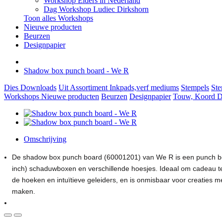
Workshop Elders in Nederland
Dag Workshop Ludiec Dirkshorn
Toon alles Workshops
Nieuwe producten
Beurzen
Designpapier
Shadow box punch board - We R
Dies
Downloads
Uit Assortiment
Inkpads,verf mediums
Stempels
Ste
Workshops
Nieuwe producten
Beurzen
Designpapier
Touw, Koord Di
Omschrijving
De shadow box punch board (60001201) van We R is een punch bo
inch) schaduwboxen en verschillende hoesjes. Ideaal om cadeau te 
de hoeken en intuïtieve geleiders, en is onmisbaar voor creaties 
maken.