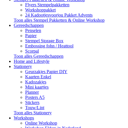
Flyers Stempelpakketten
Workshoppakket
24 Kadootjesvoorjou Pakket Advents
Toon alles Stempel Pakketten & Online Workshop
Gereedschappen
Penselen
Papier
Stempel Storage Box
Embossing fohn / Heattool
Scorpal
Toon alles Gereedschappen
Home and Lifestyle
Stationery
Geurzakjes Papier DIY
Kaarten Enkel
Kadozakjes
Mini kaartjes
Planner
Posters A5
Stickers
Touw/Lint
Toon alles Stationery
Workshops
Online Workshop