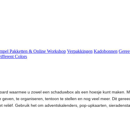
mpel Pakketten & Online Workshop
Verpakkingen
Kadobonnen
Geree
fferent Colors
ard waarmee u zowel een schaduwbox als een hoesje kunt maken. Maa
geven, te organiseren, tentoon te stellen en nog veel meer. Dit gereed
met reliëf. Gebruik het om adventskalenders, pop-upkaarten, sieradens