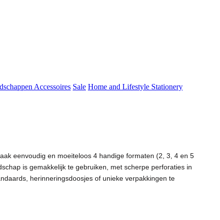
dschappen
Accessoires
Sale
Home and Lifestyle
Stationery
k eenvoudig en moeiteloos 4 handige formaten (2, 3, 4 en 5
schap is gemakkelijk te gebruiken, met scherpe perforaties in
tandaards, herinneringsdoosjes of unieke verpakkingen te