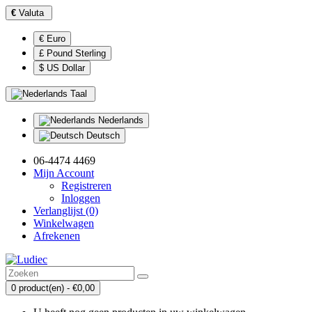
€
Valuta
€ Euro
£ Pound Sterling
$ US Dollar
Taal
Nederlands
Deutsch
06-4474 4469
Mijn Account
Registreren
Inloggen
Verlanglijst (0)
Winkelwagen
Afrekenen
0 product(en) - €0,00