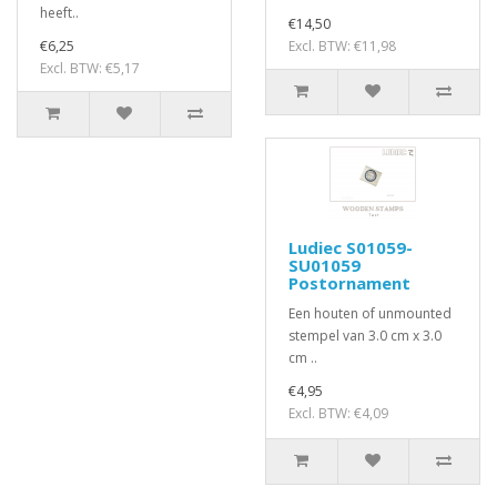
heeft..
€14,50
€6,25
Excl. BTW: €11,98
Excl. BTW: €5,17
Ludiec S01059-
SU01059
Postornament
Een houten of unmounted
stempel van 3.0 cm x 3.0
cm ..
€4,95
Excl. BTW: €4,09