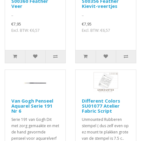
S00360 Feather
S00356 Feather
Veer
Kievit-veertjes
..
..
€7,95
€7,95
Excl. BTW: €6,57
Excl. BTW: €6,57
Van Gogh Penseel
Different Colors
Aquarel Serie 191
SU01077 Atelier
Nr 6
Fabric Script
Serie 191 van Gogh Dit
Unmounted Rubberen
met zorg gemaakte en met
stempel ( dus zelf even op
de hand gevormde
ez mount te plakken grote
penseel voor aquarelverf
van de stempel is 7.5 c..