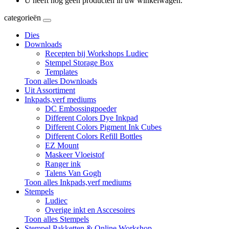
U heeft nog geen producten in uw winkelwagen.
categorieën
Dies
Downloads
Recepten bij Workshops Ludiec
Stempel Storage Box
Templates
Toon alles Downloads
Uit Assortiment
Inkpads,verf mediums
DC Embossingpoeder
Different Colors Dye Inkpad
Different Colors Pigment Ink Cubes
Different Colors Refill Bottles
EZ Mount
Maskeer Vloeistof
Ranger ink
Talens Van Gogh
Toon alles Inkpads,verf mediums
Stempels
Ludiec
Overige inkt en Asccesoires
Toon alles Stempels
Stempel Pakketten & Online Workshop