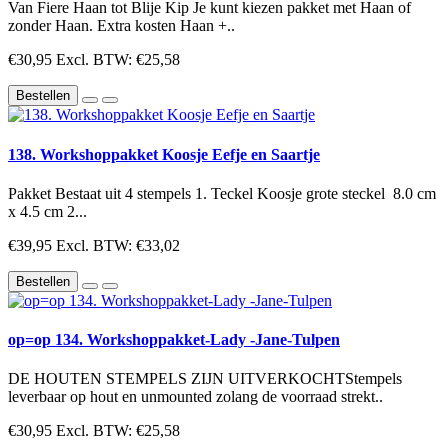
Van Fiere Haan tot Blije Kip Je kunt kiezen pakket met Haan of
zonder Haan. Extra kosten Haan +..
€30,95
Excl. BTW: €25,58
Bestellen
138. Workshoppakket Koosje Eefje en Saartje
Pakket Bestaat uit 4 stempels 1. Teckel Koosje grote steckel 8.0 cm
x 4.5 cm 2...
€39,95
Excl. BTW: €33,02
Bestellen
op=op 134. Workshoppakket-Lady -Jane-Tulpen
DE HOUTEN STEMPELS ZIJN UITVERKOCHTStempels
leverbaar op hout en unmounted zolang de voorraad strekt..
€30,95
Excl. BTW: €25,58