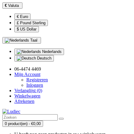
€
Valuta
€ Euro
£ Pound Sterling
$ US Dollar
Taal
Nederlands
Deutsch
06-4474 4469
Mijn Account
Registreren
Inloggen
Verlanglijst (0)
Winkelwagen
Afrekenen
0 product(en) - €0,00