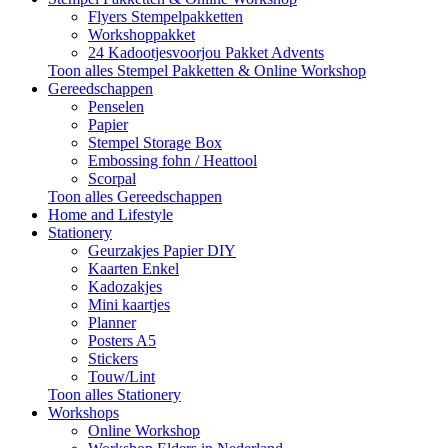
Flyers Stempelpakketten
Workshoppakket
24 Kadootjesvoorjou Pakket Advents
Toon alles Stempel Pakketten & Online Workshop
Gereedschappen
Penselen
Papier
Stempel Storage Box
Embossing fohn / Heattool
Scorpal
Toon alles Gereedschappen
Home and Lifestyle
Stationery
Geurzakjes Papier DIY
Kaarten Enkel
Kadozakjes
Mini kaartjes
Planner
Posters A5
Stickers
Touw/Lint
Toon alles Stationery
Workshops
Online Workshop