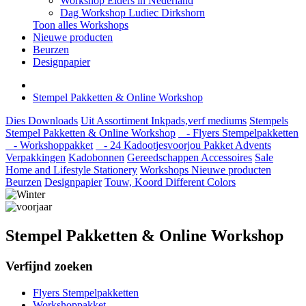
Workshop Elders in Nederland
Dag Workshop Ludiec Dirkshorn
Toon alles Workshops
Nieuwe producten
Beurzen
Designpapier
Stempel Pakketten & Online Workshop
Dies
Downloads
Uit Assortiment
Inkpads,verf mediums
Stempels
Stempel Pakketten & Online Workshop
- Flyers Stempelpakketten
- Workshoppakket
- 24 Kadootjesvoorjou Pakket Advents
Verpakkingen
Kadobonnen
Gereedschappen
Accessoires
Sale
Home and Lifestyle
Stationery
Workshops
Nieuwe producten
Beurzen
Designpapier
Touw, Koord Different Colors
Stempel Pakketten & Online Workshop
Verfijnd zoeken
Flyers Stempelpakketten
Workshoppakket