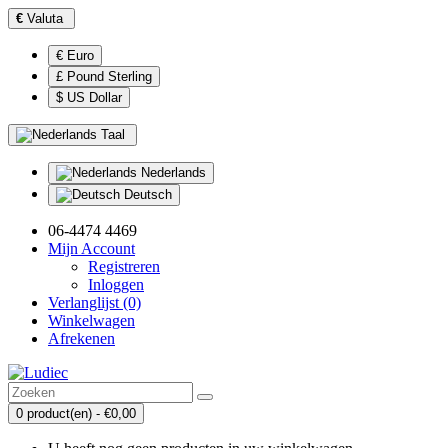
€
Valuta
€ Euro
£ Pound Sterling
$ US Dollar
Taal
Nederlands
Deutsch
06-4474 4469
Mijn Account
Registreren
Inloggen
Verlanglijst (0)
Winkelwagen
Afrekenen
0 product(en) - €0,00