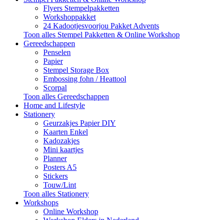
Flyers Stempelpakketten
Workshoppakket
24 Kadootjesvoorjou Pakket Advents
Toon alles Stempel Pakketten & Online Workshop
Gereedschappen
Penselen
Papier
Stempel Storage Box
Embossing fohn / Heattool
Scorpal
Toon alles Gereedschappen
Home and Lifestyle
Stationery
Geurzakjes Papier DIY
Kaarten Enkel
Kadozakjes
Mini kaartjes
Planner
Posters A5
Stickers
Touw/Lint
Toon alles Stationery
Workshops
Online Workshop