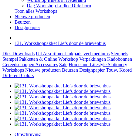
Workshop Elders in Nederland
Dag Workshop Ludiec Dirkshorn
Toon alles Workshops
Nieuwe producten
Beurzen
Designpapier
131. Workshoppakket Liefs door de brievenbus
Dies
Downloads
Uit Assortiment
Inkpads,verf mediums
Stempels
Stempel Pakketten & Online Workshop
Verpakkingen
Kadobonnen
Gereedschappen
Accessoires
Sale
Home and Lifestyle
Stationery
Workshops
Nieuwe producten
Beurzen
Designpapier
Touw, Koord
Different Colors
Omschrijving