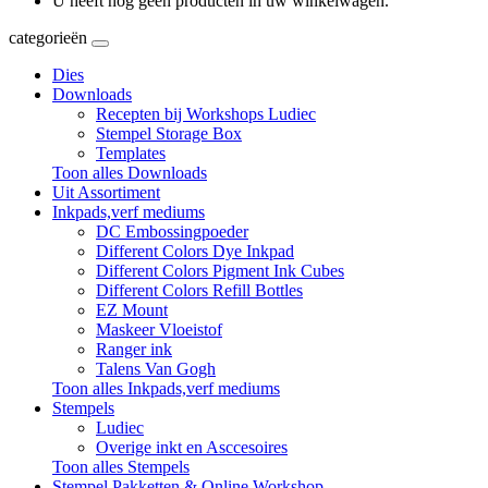
U heeft nog geen producten in uw winkelwagen.
categorieën
Dies
Downloads
Recepten bij Workshops Ludiec
Stempel Storage Box
Templates
Toon alles Downloads
Uit Assortiment
Inkpads,verf mediums
DC Embossingpoeder
Different Colors Dye Inkpad
Different Colors Pigment Ink Cubes
Different Colors Refill Bottles
EZ Mount
Maskeer Vloeistof
Ranger ink
Talens Van Gogh
Toon alles Inkpads,verf mediums
Stempels
Ludiec
Overige inkt en Asccesoires
Toon alles Stempels
Stempel Pakketten & Online Workshop