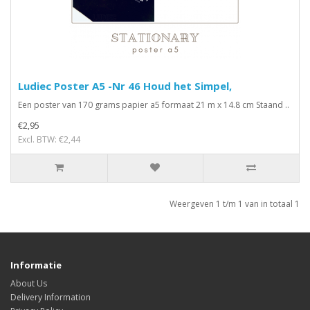
Ludiec Poster A5 -Nr 46 Houd het Simpel,
Een poster van 170 grams papier a5 formaat 21 m x 14.8 cm Staand ..
€2,95
Excl. BTW: €2,44
Weergeven 1 t/m 1 van in totaal 1
Informatie
About Us
Delivery Information