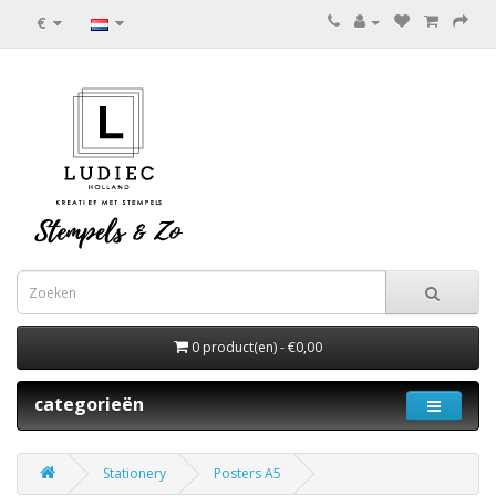
€
0 product(en) - €0,00
categorieën
Stationery
Posters A5