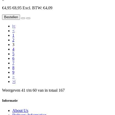
€4,95
€8,95
Excl. BTW: €4,09
Bestellen
|<
<
1
2
3
4
5
6
7
8
9
>
>|
Weergeven 41 t/m 60 van in totaal 167
Informatie
About Us