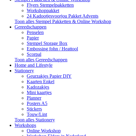
Flyers Stempelpakketten
Workshoppakket
24 Kadootjesvoorjou Pakket Advents
Toon alles Stempel Pakketten & Online Workshop
Gereedschappen
Penselen
Papier
Stempel Storage Box
Embossing fohn / Heattool
Scorpal
Toon alles Gereedschappen
Home and Lifestyle
Stationery
Geurzakjes Papier DIY
Kaarten Enkel
Kadozakjes
Mini kaartjes
Planner
Posters A5
Stickers
Touw/Lint
Toon alles Stationery
Workshops
Online Workshop