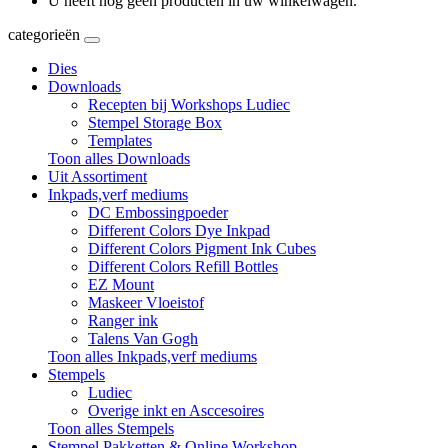
U heeft nog geen producten in uw winkelwagen.
categorieën
Dies
Downloads
Recepten bij Workshops Ludiec
Stempel Storage Box
Templates
Toon alles Downloads
Uit Assortiment
Inkpads,verf mediums
DC Embossingpoeder
Different Colors Dye Inkpad
Different Colors Pigment Ink Cubes
Different Colors Refill Bottles
EZ Mount
Maskeer Vloeistof
Ranger ink
Talens Van Gogh
Toon alles Inkpads,verf mediums
Stempels
Ludiec
Overige inkt en Asccesoires
Toon alles Stempels
Stempel Pakketten & Online Workshop