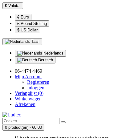
€
Valuta
€ Euro
£ Pound Sterling
$ US Dollar
Taal
Nederlands
Deutsch
06-4474 4469
Mijn Account
Registreren
Inloggen
Verlanglijst (0)
Winkelwagen
Afrekenen
0 product(en) - €0,00