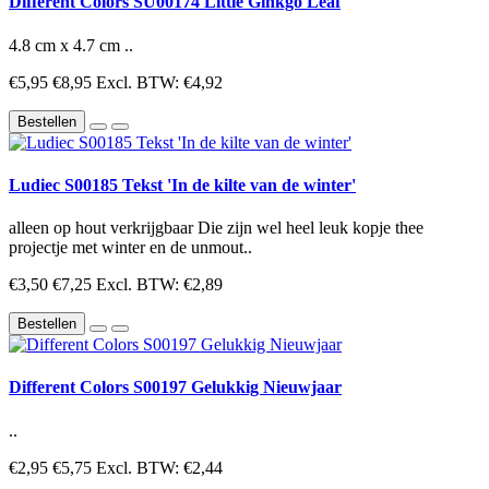
Different Colors SU00174 Little Ginkgo Leaf
4.8 cm x 4.7 cm ..
€5,95
€8,95
Excl. BTW: €4,92
Bestellen
Ludiec S00185 Tekst 'In de kilte van de winter'
alleen op hout verkrijgbaar Die zijn wel heel leuk kopje thee
projectje met winter en de unmout..
€3,50
€7,25
Excl. BTW: €2,89
Bestellen
Different Colors S00197 Gelukkig Nieuwjaar
..
€2,95
€5,75
Excl. BTW: €2,44