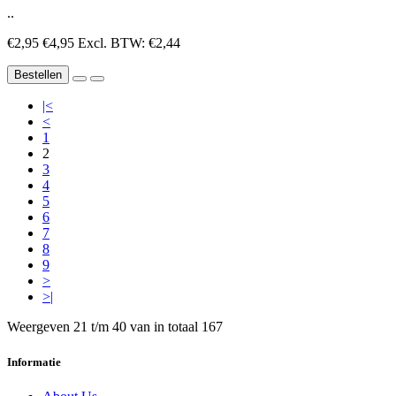
..
€2,95
€4,95
Excl. BTW: €2,44
Bestellen
|<
<
1
2
3
4
5
6
7
8
9
>
>|
Weergeven 21 t/m 40 van in totaal 167
Informatie