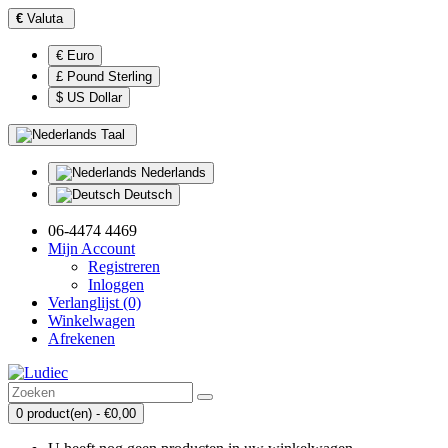
€
Valuta
€ Euro
£ Pound Sterling
$ US Dollar
Taal
Nederlands
Deutsch
06-4474 4469
Mijn Account
Registreren
Inloggen
Verlanglijst (0)
Winkelwagen
Afrekenen
0 product(en) - €0,00