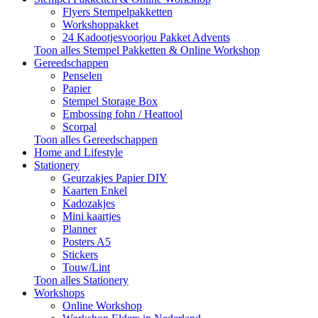
Flyers Stempelpakketten
Workshoppakket
24 Kadootjesvoorjou Pakket Advents
Toon alles Stempel Pakketten & Online Workshop
Gereedschappen
Penselen
Papier
Stempel Storage Box
Embossing fohn / Heattool
Scorpal
Toon alles Gereedschappen
Home and Lifestyle
Stationery
Geurzakjes Papier DIY
Kaarten Enkel
Kadozakjes
Mini kaartjes
Planner
Posters A5
Stickers
Touw/Lint
Toon alles Stationery
Workshops
Online Workshop