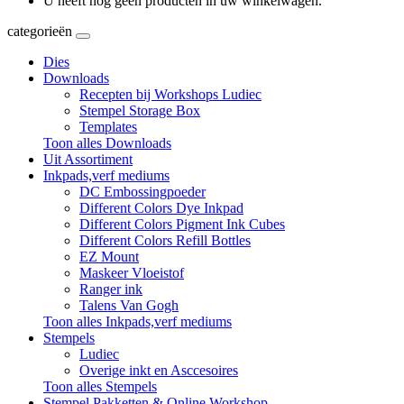
U heeft nog geen producten in uw winkelwagen.
categorieën
Dies
Downloads
Recepten bij Workshops Ludiec
Stempel Storage Box
Templates
Toon alles Downloads
Uit Assortiment
Inkpads,verf mediums
DC Embossingpoeder
Different Colors Dye Inkpad
Different Colors Pigment Ink Cubes
Different Colors Refill Bottles
EZ Mount
Maskeer Vloeistof
Ranger ink
Talens Van Gogh
Toon alles Inkpads,verf mediums
Stempels
Ludiec
Overige inkt en Asccesoires
Toon alles Stempels
Stempel Pakketten & Online Workshop