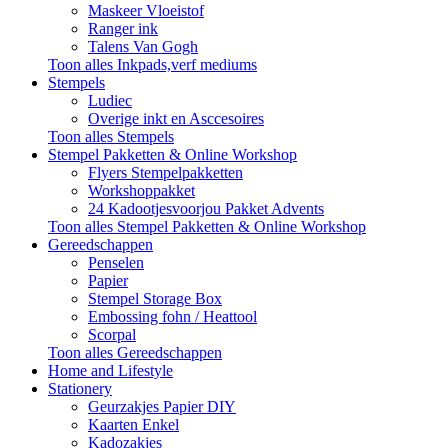
Maskeer Vloeistof
Ranger ink
Talens Van Gogh
Toon alles Inkpads,verf mediums
Stempels
Ludiec
Overige inkt en Asccesoires
Toon alles Stempels
Stempel Pakketten & Online Workshop
Flyers Stempelpakketten
Workshoppakket
24 Kadootjesvoorjou Pakket Advents
Toon alles Stempel Pakketten & Online Workshop
Gereedschappen
Penselen
Papier
Stempel Storage Box
Embossing fohn / Heattool
Scorpal
Toon alles Gereedschappen
Home and Lifestyle
Stationery
Geurzakjes Papier DIY
Kaarten Enkel
Kadozakjes