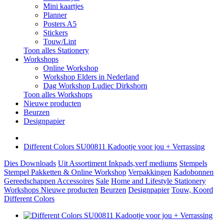
Mini kaartjes
Planner
Posters A5
Stickers
Touw/Lint
Toon alles Stationery
Workshops
Online Workshop
Workshop Elders in Nederland
Dag Workshop Ludiec Dirkshorn
Toon alles Workshops
Nieuwe producten
Beurzen
Designpapier
Different Colors SU00811 Kadootje voor jou + Verrassing
Dies
Downloads
Uit Assortiment
Inkpads,verf mediums
Stempels
Stempel Pakketten & Online Workshop
Verpakkingen
Kadobonnen
Gereedschappen
Accessoires
Sale
Home and Lifestyle
Stationery
Workshops
Nieuwe producten
Beurzen
Designpapier
Touw, Koord
Different Colors