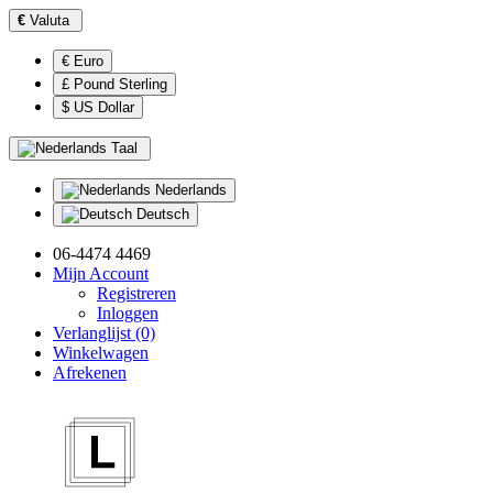
€
Valuta
€ Euro
£ Pound Sterling
$ US Dollar
Taal
Nederlands
Deutsch
06-4474 4469
Mijn Account
Registreren
Inloggen
Verlanglijst (0)
Winkelwagen
Afrekenen