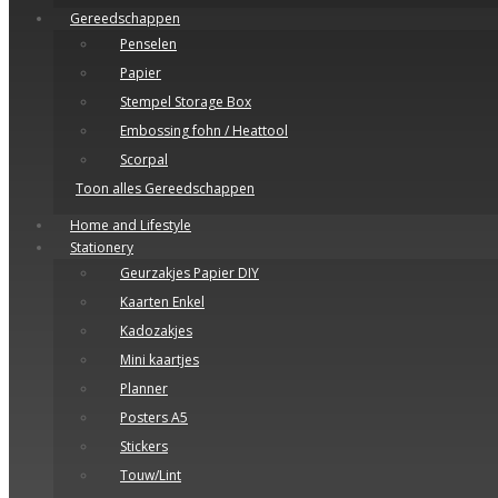
Gereedschappen
Penselen
Papier
Stempel Storage Box
Embossing fohn / Heattool
Scorpal
Toon alles Gereedschappen
Home and Lifestyle
Stationery
Geurzakjes Papier DIY
Kaarten Enkel
Kadozakjes
Mini kaartjes
Planner
Posters A5
Stickers
Touw/Lint