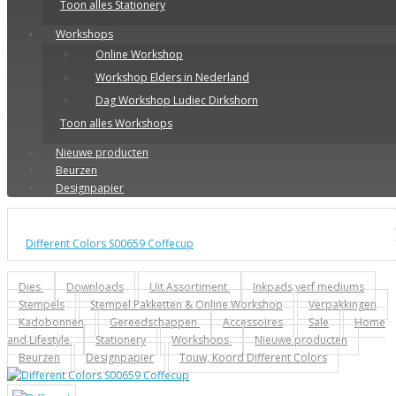
Toon alles Stationery
Workshops
Online Workshop
Workshop Elders in Nederland
Dag Workshop Ludiec Dirkshorn
Toon alles Workshops
Nieuwe producten
Beurzen
Designpapier
Different Colors S00659 Coffecup
Dies
Downloads
Uit Assortiment
Inkpads,verf mediums
Stempels
Stempel Pakketten & Online Workshop
Verpakkingen
Kadobonnen
Gereedschappen
Accessoires
Sale
Home
and Lifestyle
Stationery
Workshops
Nieuwe producten
Beurzen
Designpapier
Touw, Koord Different Colors