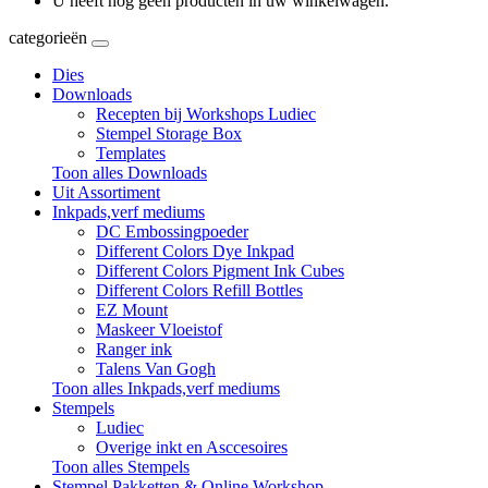
U heeft nog geen producten in uw winkelwagen.
categorieën
Dies
Downloads
Recepten bij Workshops Ludiec
Stempel Storage Box
Templates
Toon alles Downloads
Uit Assortiment
Inkpads,verf mediums
DC Embossingpoeder
Different Colors Dye Inkpad
Different Colors Pigment Ink Cubes
Different Colors Refill Bottles
EZ Mount
Maskeer Vloeistof
Ranger ink
Talens Van Gogh
Toon alles Inkpads,verf mediums
Stempels
Ludiec
Overige inkt en Asccesoires
Toon alles Stempels
Stempel Pakketten & Online Workshop