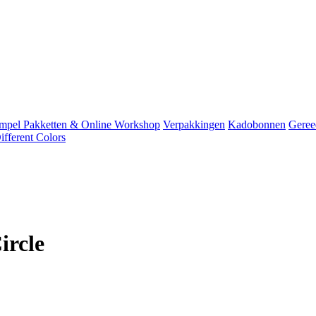
mpel Pakketten & Online Workshop
Verpakkingen
Kadobonnen
Geree
fferent Colors
ircle