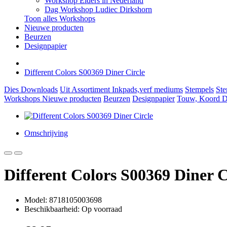
Workshop Elders in Nederland
Dag Workshop Ludiec Dirkshorn
Toon alles Workshops
Nieuwe producten
Beurzen
Designpapier
Different Colors S00369 Diner Circle
Dies
Downloads
Uit Assortiment
Inkpads,verf mediums
Stempels
Ste
Workshops
Nieuwe producten
Beurzen
Designpapier
Touw, Koord Di
Omschrijving
Different Colors S00369 Diner C
Model: 8718105003698
Beschikbaarheid: Op voorraad