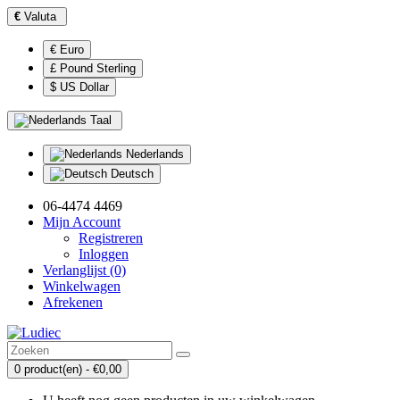
€
Valuta
€ Euro
£ Pound Sterling
$ US Dollar
Taal
Nederlands
Deutsch
06-4474 4469
Mijn Account
Registreren
Inloggen
Verlanglijst (0)
Winkelwagen
Afrekenen
0 product(en) - €0,00