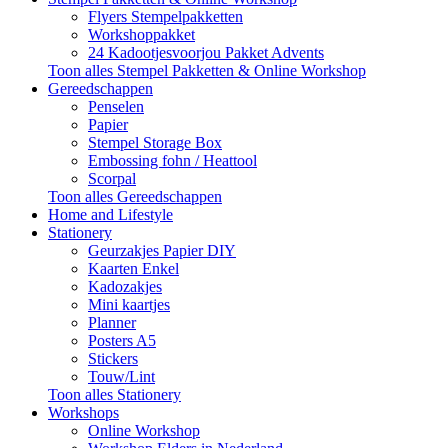
Flyers Stempelpakketten
Workshoppakket
24 Kadootjesvoorjou Pakket Advents
Toon alles Stempel Pakketten & Online Workshop
Gereedschappen
Penselen
Papier
Stempel Storage Box
Embossing fohn / Heattool
Scorpal
Toon alles Gereedschappen
Home and Lifestyle
Stationery
Geurzakjes Papier DIY
Kaarten Enkel
Kadozakjes
Mini kaartjes
Planner
Posters A5
Stickers
Touw/Lint
Toon alles Stationery
Workshops
Online Workshop