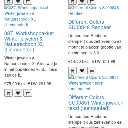
Different Colors
SU00848 Rendeer
087. Workshoppakket
Unmounted Rubberen
Winter juwelen &
stempel ( dus zelf even op ez
Natuurschoon XL
mount te plakken grootte van
(Unmounted)
de stempel is 8.0..
Winter juwelen &
€14,50
Excl. BTW: €11,98
Natuurschoon XLAlles wat je
in het bos vinden kunt... thuis
aan de k..
€75,00
Excl. BTW: €61,98
Different Colors
SU00851 Winterjuwelen
tekst (unmounted)
Unmounted Rubberen
stempel ( dus zelf even op ez
mount te plakken )3