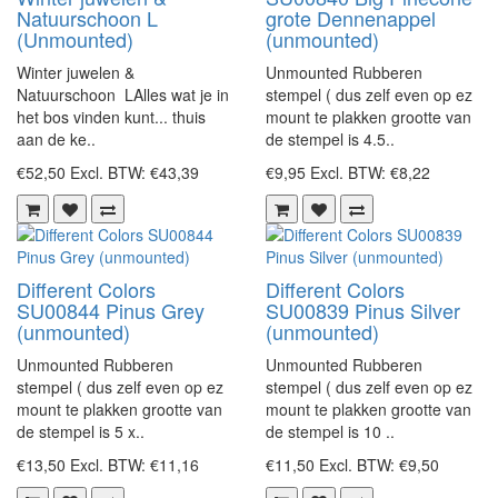
Natuurschoon L
grote Dennenappel
(Unmounted)
(unmounted)
Winter juwelen &
Unmounted Rubberen
Natuurschoon LAlles wat je in
stempel ( dus zelf even op ez
het bos vinden kunt... thuis
mount te plakken grootte van
aan de ke..
de stempel is 4.5..
€52,50
Excl. BTW: €43,39
€9,95
Excl. BTW: €8,22
Different Colors
Different Colors
SU00844 Pinus Grey
SU00839 Pinus Silver
(unmounted)
(unmounted)
Unmounted Rubberen
Unmounted Rubberen
stempel ( dus zelf even op ez
stempel ( dus zelf even op ez
mount te plakken grootte van
mount te plakken grootte van
de stempel is 5 x..
de stempel is 10 ..
€13,50
Excl. BTW: €11,16
€11,50
Excl. BTW: €9,50