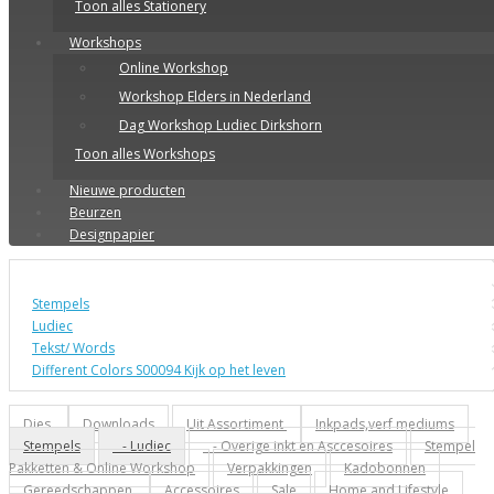
Toon alles Stationery
Workshops
Online Workshop
Workshop Elders in Nederland
Dag Workshop Ludiec Dirkshorn
Toon alles Workshops
Nieuwe producten
Beurzen
Designpapier
Stempels
Ludiec
Tekst/ Words
Different Colors S00094 Kijk op het leven
Dies
Downloads
Uit Assortiment
Inkpads,verf mediums
Stempels
- Ludiec
- Overige inkt en Asccesoires
Stempel
Pakketten & Online Workshop
Verpakkingen
Kadobonnen
Gereedschappen
Accessoires
Sale
Home and Lifestyle