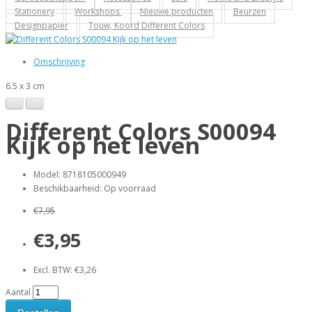
Stationery
Workshops
Nieuwe producten
Beurzen
Designpapier
Touw, Koord Different Colors
Omschrijving
6.5 x 3 cm
Different Colors S00094
Kijk op het leven
Model: 8718105000949
Beschikbaarheid: Op voorraad
€7,95
€3,95
Excl. BTW: €3,26
Aantal