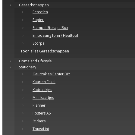
Gereedschappen
Penselen
Papier
Stempel Storage Box
Embossing fohn / Heattool
Scorpal
Toon alles Gereedschappen
Home and Lifestyle
Stationery
Geurzakjes Papier DIY
Kaarten Enkel
Kadozakjes
Mini kaartjes
Planner
Posters A5
Stickers
Touw/Lint