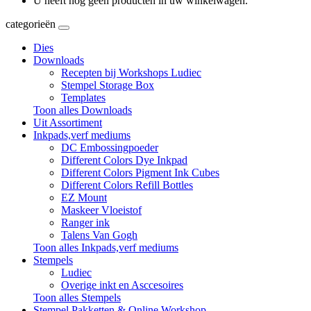
U heeft nog geen producten in uw winkelwagen.
categorieën
Dies
Downloads
Recepten bij Workshops Ludiec
Stempel Storage Box
Templates
Toon alles Downloads
Uit Assortiment
Inkpads,verf mediums
DC Embossingpoeder
Different Colors Dye Inkpad
Different Colors Pigment Ink Cubes
Different Colors Refill Bottles
EZ Mount
Maskeer Vloeistof
Ranger ink
Talens Van Gogh
Toon alles Inkpads,verf mediums
Stempels
Ludiec
Overige inkt en Asccesoires
Toon alles Stempels
Stempel Pakketten & Online Workshop