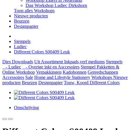
Workshop Elders in Nederland
Dag Workshop Ludiec Dirkshorn
Toon alles Workshops
Nieuwe producten
Beurzen
Designpapier
Stempels
Ludiec
Different Colors S00409 Leuk
Dies
Downloads
Uit Assortiment
Inkpads,verf mediums
Stempels
- Ludiec
- Overige inkt en Asccesoires
Stempel Pakketten &
Online Workshop
Verpakkingen
Kadobonnen
Gereedschappen
Accessoires
Sale
Home and Lifestyle
Stationery
Workshops
Nieuwe
producten
Beurzen
Designpapier
Touw, Koord Different Colors
Omschrijving