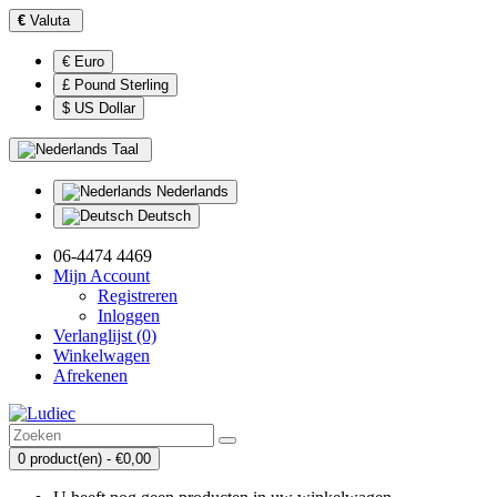
€
Valuta
€ Euro
£ Pound Sterling
$ US Dollar
Taal
Nederlands
Deutsch
06-4474 4469
Mijn Account
Registreren
Inloggen
Verlanglijst (0)
Winkelwagen
Afrekenen
0 product(en) - €0,00