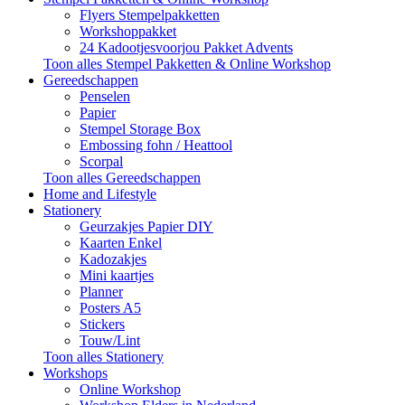
Flyers Stempelpakketten
Workshoppakket
24 Kadootjesvoorjou Pakket Advents
Toon alles Stempel Pakketten & Online Workshop
Gereedschappen
Penselen
Papier
Stempel Storage Box
Embossing fohn / Heattool
Scorpal
Toon alles Gereedschappen
Home and Lifestyle
Stationery
Geurzakjes Papier DIY
Kaarten Enkel
Kadozakjes
Mini kaartjes
Planner
Posters A5
Stickers
Touw/Lint
Toon alles Stationery
Workshops
Online Workshop