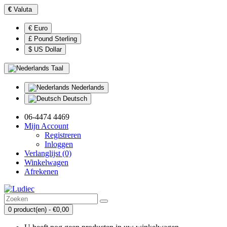
€
Valuta
€ Euro
£ Pound Sterling
$ US Dollar
Taal
Nederlands
Deutsch
06-4474 4469
Mijn Account
Registreren
Inloggen
Verlanglijst (0)
Winkelwagen
Afrekenen
0 product(en) - €0,00