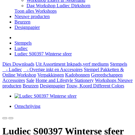
Workshop Elders in Nederland
Dag Workshop Ludiec Dirkshorn
Toon alles Workshops
Nieuwe producten
Beurzen
Designpapier
Stempels
Ludiec
Ludiec S00397 Winterse sfeer
Dies
Downloads
Uit Assortiment
Inkpads,verf mediums
Stempels
- Ludiec
- Overige inkt en Asccesoires
Stempel Pakketten &
Online Workshop
Verpakkingen
Kadobonnen
Gereedschappen
Accessoires
Sale
Home and Lifestyle
Stationery
Workshops
Nieuwe
producten
Beurzen
Designpapier
Touw, Koord Different Colors
Omschrijving
Ludiec S00397 Winterse sfeer