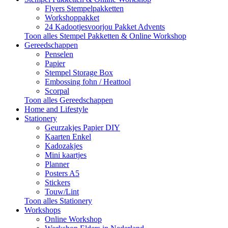
Flyers Stempelpakketten
Workshoppakket
24 Kadootjesvoorjou Pakket Advents
Toon alles Stempel Pakketten & Online Workshop
Gereedschappen
Penselen
Papier
Stempel Storage Box
Embossing fohn / Heattool
Scorpal
Toon alles Gereedschappen
Home and Lifestyle
Stationery
Geurzakjes Papier DIY
Kaarten Enkel
Kadozakjes
Mini kaartjes
Planner
Posters A5
Stickers
Touw/Lint
Toon alles Stationery
Workshops
Online Workshop