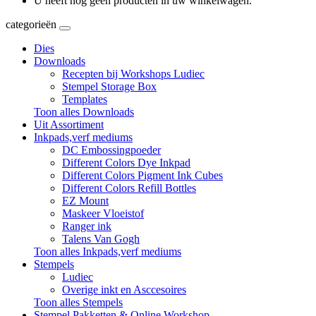
U heeft nog geen producten in uw winkelwagen.
categorieën
Dies
Downloads
Recepten bij Workshops Ludiec
Stempel Storage Box
Templates
Toon alles Downloads
Uit Assortiment
Inkpads,verf mediums
DC Embossingpoeder
Different Colors Dye Inkpad
Different Colors Pigment Ink Cubes
Different Colors Refill Bottles
EZ Mount
Maskeer Vloeistof
Ranger ink
Talens Van Gogh
Toon alles Inkpads,verf mediums
Stempels
Ludiec
Overige inkt en Asccesoires
Toon alles Stempels
Stempel Pakketten & Online Workshop