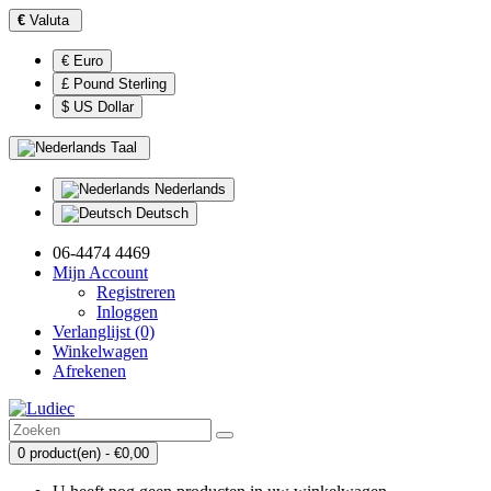
€
Valuta
€ Euro
£ Pound Sterling
$ US Dollar
Taal
Nederlands
Deutsch
06-4474 4469
Mijn Account
Registreren
Inloggen
Verlanglijst (0)
Winkelwagen
Afrekenen
0 product(en) - €0,00