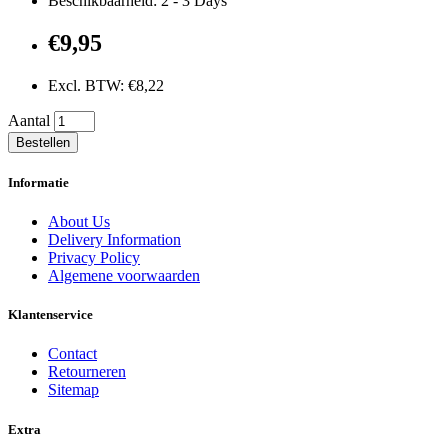
Beschikbaarheid: 2 - 3 Days
€9,95
Excl. BTW: €8,22
Aantal
Bestellen
Informatie
About Us
Delivery Information
Privacy Policy
Algemene voorwaarden
Klantenservice
Contact
Retourneren
Sitemap
Extra