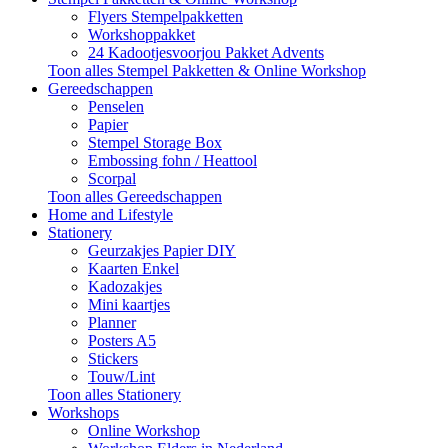
Flyers Stempelpakketten
Workshoppakket
24 Kadootjesvoorjou Pakket Advents
Toon alles Stempel Pakketten & Online Workshop
Gereedschappen
Penselen
Papier
Stempel Storage Box
Embossing fohn / Heattool
Scorpal
Toon alles Gereedschappen
Home and Lifestyle
Stationery
Geurzakjes Papier DIY
Kaarten Enkel
Kadozakjes
Mini kaartjes
Planner
Posters A5
Stickers
Touw/Lint
Toon alles Stationery
Workshops
Online Workshop