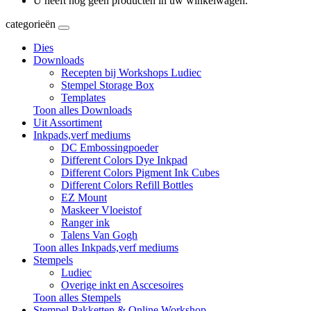
U heeft nog geen producten in uw winkelwagen.
categorieën
Dies
Downloads
Recepten bij Workshops Ludiec
Stempel Storage Box
Templates
Toon alles Downloads
Uit Assortiment
Inkpads,verf mediums
DC Embossingpoeder
Different Colors Dye Inkpad
Different Colors Pigment Ink Cubes
Different Colors Refill Bottles
EZ Mount
Maskeer Vloeistof
Ranger ink
Talens Van Gogh
Toon alles Inkpads,verf mediums
Stempels
Ludiec
Overige inkt en Asccesoires
Toon alles Stempels
Stempel Pakketten & Online Workshop