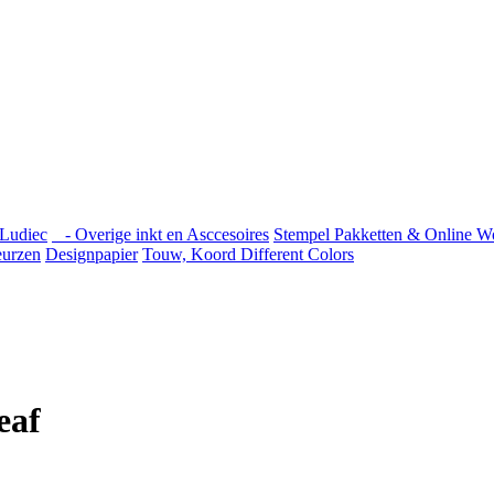
Ludiec
- Overige inkt en Asccesoires
Stempel Pakketten & Online W
urzen
Designpapier
Touw, Koord Different Colors
eaf