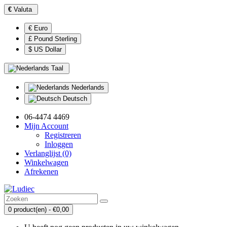
€
Valuta
€ Euro
£ Pound Sterling
$ US Dollar
Taal
Nederlands
Deutsch
06-4474 4469
Mijn Account
Registreren
Inloggen
Verlanglijst (0)
Winkelwagen
Afrekenen
0 product(en) - €0,00