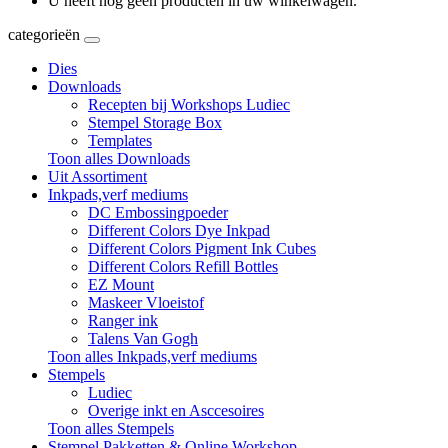
U heeft nog geen producten in uw winkelwagen.
categorieën
Dies
Downloads
Recepten bij Workshops Ludiec
Stempel Storage Box
Templates
Toon alles Downloads
Uit Assortiment
Inkpads,verf mediums
DC Embossingpoeder
Different Colors Dye Inkpad
Different Colors Pigment Ink Cubes
Different Colors Refill Bottles
EZ Mount
Maskeer Vloeistof
Ranger ink
Talens Van Gogh
Toon alles Inkpads,verf mediums
Stempels
Ludiec
Overige inkt en Asccesoires
Toon alles Stempels
Stempel Pakketten & Online Workshop