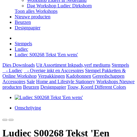
Workshop Elders in Nederland
Dag Workshop Ludiec Dirkshorn
Toon alles Workshops
Nieuwe producten
Beurzen
Designpapier
Stempels
Ludiec
Ludiec S00268 Tekst 'Een wens'
Dies
Downloads
Uit Assortiment
Inkpads,verf mediums
Stempels
- Ludiec
- Overige inkt en Asccesoires
Stempel Pakketten &
Online Workshop
Verpakkingen
Kadobonnen
Gereedschappen
Accessoires
Sale
Home and Lifestyle
Stationery
Workshops
Nieuwe
producten
Beurzen
Designpapier
Touw, Koord Different Colors
Omschrijving
Ludiec S00268 Tekst 'Een