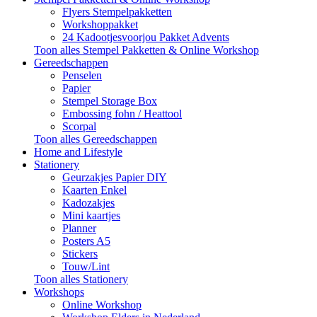
Flyers Stempelpakketten
Workshoppakket
24 Kadootjesvoorjou Pakket Advents
Toon alles Stempel Pakketten & Online Workshop
Gereedschappen
Penselen
Papier
Stempel Storage Box
Embossing fohn / Heattool
Scorpal
Toon alles Gereedschappen
Home and Lifestyle
Stationery
Geurzakjes Papier DIY
Kaarten Enkel
Kadozakjes
Mini kaartjes
Planner
Posters A5
Stickers
Touw/Lint
Toon alles Stationery
Workshops
Online Workshop