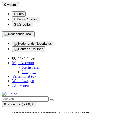
€
Valuta
€ Euro
£ Pound Sterling
$ US Dollar
Taal
Nederlands
Deutsch
06-4474 4469
Mijn Account
Registreren
Inloggen
Verlanglijst (0)
Winkelwagen
Afrekenen
0 product(en) - €0,00