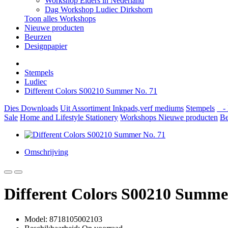
Workshop Elders in Nederland
Dag Workshop Ludiec Dirkshorn
Toon alles Workshops
Nieuwe producten
Beurzen
Designpapier
Stempels
Ludiec
Different Colors S00210 Summer No. 71
Dies
Downloads
Uit Assortiment
Inkpads,verf mediums
Stempels
- 
Sale
Home and Lifestyle
Stationery
Workshops
Nieuwe producten
Be
Omschrijving
Different Colors S00210 Summe
Model: 8718105002103