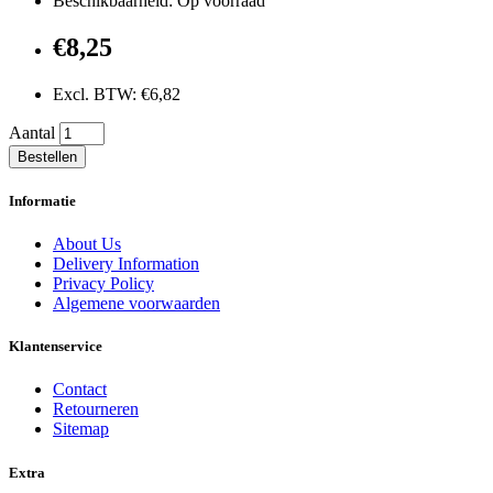
Beschikbaarheid: Op voorraad
€8,25
Excl. BTW: €6,82
Aantal
Bestellen
Informatie
About Us
Delivery Information
Privacy Policy
Algemene voorwaarden
Klantenservice
Contact
Retourneren
Sitemap
Extra