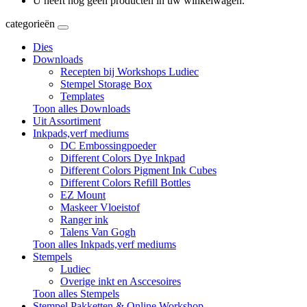
U heeft nog geen producten in uw winkelwagen.
categorieën
Dies
Downloads
Recepten bij Workshops Ludiec
Stempel Storage Box
Templates
Toon alles Downloads
Uit Assortiment
Inkpads,verf mediums
DC Embossingpoeder
Different Colors Dye Inkpad
Different Colors Pigment Ink Cubes
Different Colors Refill Bottles
EZ Mount
Maskeer Vloeistof
Ranger ink
Talens Van Gogh
Toon alles Inkpads,verf mediums
Stempels
Ludiec
Overige inkt en Asccesoires
Toon alles Stempels
Stempel Pakketten & Online Workshop