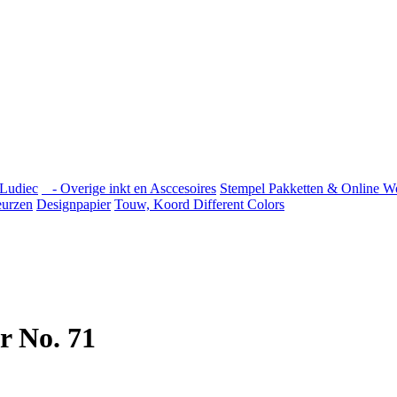
Ludiec
- Overige inkt en Asccesoires
Stempel Pakketten & Online W
urzen
Designpapier
Touw, Koord Different Colors
r No. 71