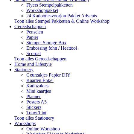
Flyers Stempelpakketten
Workshoppakket
24 Kadootjesvoorjou Pakket Advents
Toon alles Stempel Pakketten & Online Workshop
Gereedschappen
Penselen
Papier
Stempel Storage Box
Embossing fohn / Heattool
Scorpal
Toon alles Gereedschappen
Home and Lifestyle
Stationery
Geurzakjes Papier DIY
Kaarten Enkel
Kadozakjes
Mini kaartjes
Planner
Posters A5
Stickers
Touw/Lint
Toon alles Stationery
Workshops
Online Workshop