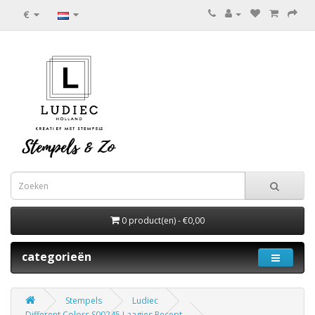
€
0 product(en) - €0,00
categorieën
Stempels
Ludiec
Different Colors S00245 Laagjes Recept