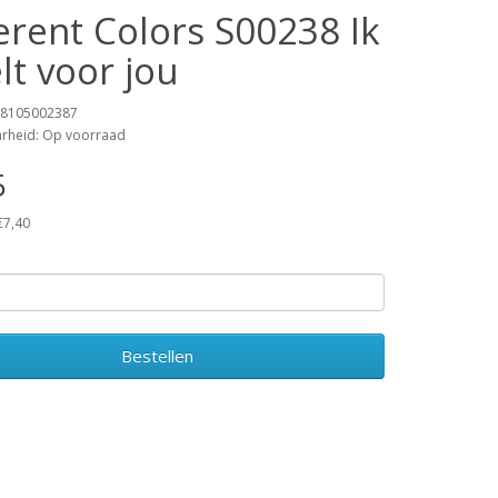
erent Colors S00238 Ik
lt voor jou
18105002387
arheid: Op voorraad
5
€7,40
Bestellen