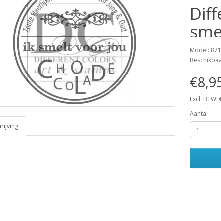
Diff
sme
Model: 87
Beschikba
€8,9
Excl. BTW: 
Aantal
ijving