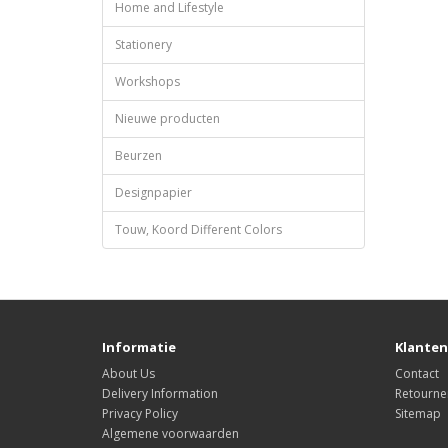
Home and Lifestyle
Stationery
Workshops
Nieuwe producten
Beurzen
Designpapier
Touw, Koord Different Colors
Informatie
Klanten
About Us
Contact
Delivery Information
Retourne
Privacy Policy
Sitemap
Algemene voorwaarden