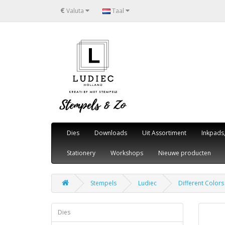
€
Valuta
Taal
Dies
Downloads
Uit Assortiment
Inkpads
Stationery
Workshops
Nieuwe producten
Stempels
Ludiec
Different Colors
Dies