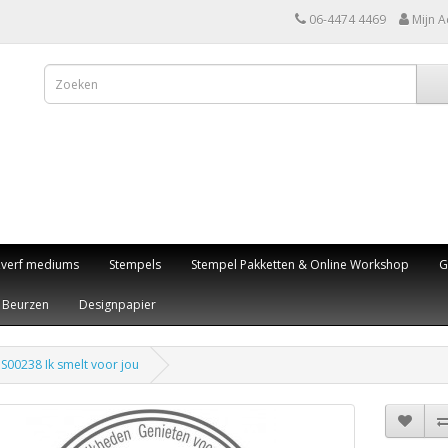
06-4474 4469
Mijn A
,verf mediums
Stempels
Stempel Pakketten & Online Workshop
G
Beurzen
Designpapier
 S00238 Ik smelt voor jou