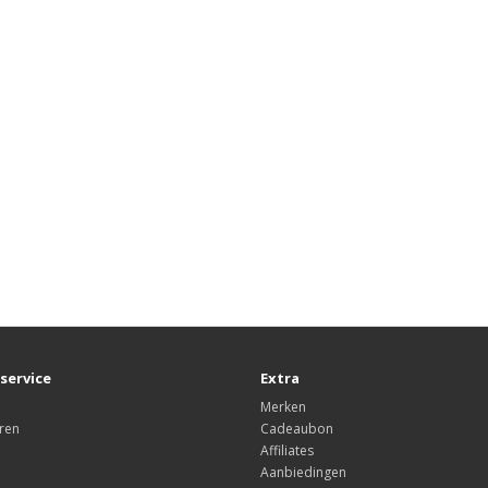
service
Extra
Merken
ren
Cadeaubon
Affiliates
Aanbiedingen