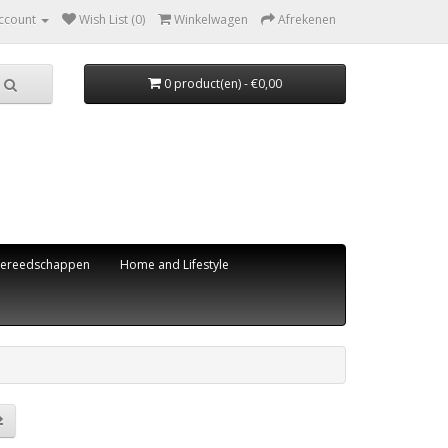
ccount
Wish List (0)
Winkelwagen
Afrekenen
0 product(en) - €0,00
ereedschappen
Home and Lifestyle