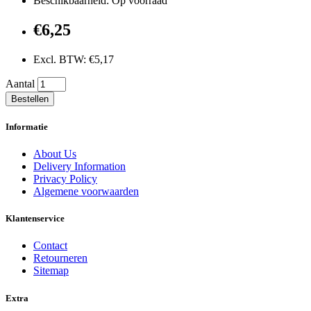
Beschikbaarheid: Op voorraad
€6,25
Excl. BTW: €5,17
Aantal
Bestellen
Informatie
About Us
Delivery Information
Privacy Policy
Algemene voorwaarden
Klantenservice
Contact
Retourneren
Sitemap
Extra