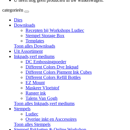
U heeft nog geen producten in uw winkelwagen.
categorieën
Dies
Downloads
Recepten bij Workshops Ludiec
Stempel Storage Box
Templates
Toon alles Downloads
Uit Assortiment
Inkpads,verf mediums
DC Embossingpoeder
Different Colors Dye Inkpad
Different Colors Pigment Ink Cubes
Different Colors Refill Bottles
EZ Mount
Maskeer Vloeistof
Ranger ink
Talens Van Gogh
Toon alles Inkpads,verf mediums
Stempels
Ludiec
Overige inkt en Asccesoires
Toon alles Stempels
Stempel Pakketten & Online Workshop