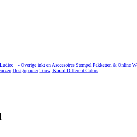
Ludiec
- Overige inkt en Asccesoires
Stempel Pakketten & Online W
urzen
Designpapier
Touw, Koord Different Colors
l