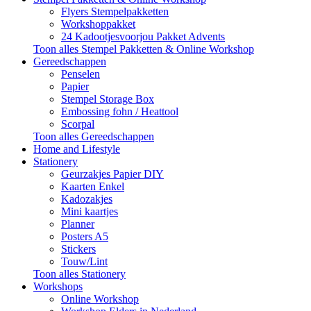
Flyers Stempelpakketten
Workshoppakket
24 Kadootjesvoorjou Pakket Advents
Toon alles Stempel Pakketten & Online Workshop
Gereedschappen
Penselen
Papier
Stempel Storage Box
Embossing fohn / Heattool
Scorpal
Toon alles Gereedschappen
Home and Lifestyle
Stationery
Geurzakjes Papier DIY
Kaarten Enkel
Kadozakjes
Mini kaartjes
Planner
Posters A5
Stickers
Touw/Lint
Toon alles Stationery
Workshops
Online Workshop