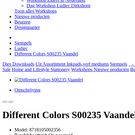
Workshop Elders in Nederland
Dag Workshop Ludiec Dirkshorn
Toon alles Workshops
Nieuwe producten
Beurzen
Designpapier
Stempels
Ludiec
Different Colors S00235 Vaandel
Dies
Downloads
Uit Assortiment
Inkpads,verf mediums
Stempels
- 
Sale
Home and Lifestyle
Stationery
Workshops
Nieuwe producten
Be
Omschrijving
Different Colors S00235 Vaande
Model: 8718105002356