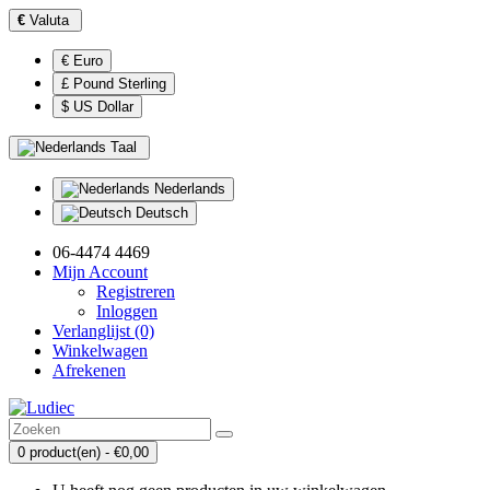
€
Valuta
€ Euro
£ Pound Sterling
$ US Dollar
Taal
Nederlands
Deutsch
06-4474 4469
Mijn Account
Registreren
Inloggen
Verlanglijst (0)
Winkelwagen
Afrekenen
0 product(en) - €0,00