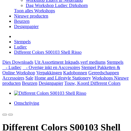
Workshop Elders in Nederland
Dag Workshop Ludiec Dirkshorn
Toon alles Workshops
Nieuwe producten
Beurzen
Designpapier
Stempels
Ludiec
Different Colors S00103 Shell Risso
Dies
Downloads
Uit Assortiment
Inkpads,verf mediums
Stempels
- Ludiec
- Overige inkt en Asccesoires
Stempel Pakketten &
Online Workshop
Verpakkingen
Kadobonnen
Gereedschappen
Accessoires
Sale
Home and Lifestyle
Stationery
Workshops
Nieuwe
producten
Beurzen
Designpapier
Touw, Koord Different Colors
Omschrijving
Different Colors S00103 Shell