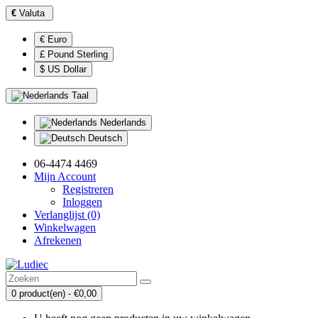
€
Valuta
€ Euro
£ Pound Sterling
$ US Dollar
Taal
Nederlands
Deutsch
06-4474 4469
Mijn Account
Registreren
Inloggen
Verlanglijst (0)
Winkelwagen
Afrekenen
0 product(en) - €0,00