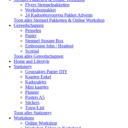
Flyers Stempelpakketten
Workshoppakket
24 Kadootjesvoorjou Pakket Advents
Toon alles Stempel Pakketten & Online Workshop
Gereedschappen
Penselen
Papier
Stempel Storage Box
Embossing fohn / Heattool
Scorpal
Toon alles Gereedschappen
Home and Lifestyle
Stationery
Geurzakjes Papier DIY
Kaarten Enkel
Kadozakjes
Mini kaartjes
Planner
Posters A5
Stickers
Touw/Lint
Toon alles Stationery
Workshops
Online Workshop