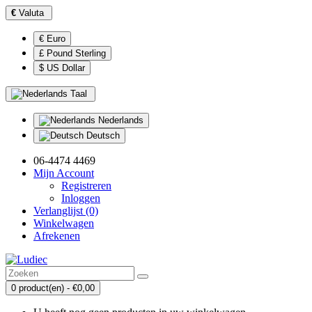
€
Valuta
€ Euro
£ Pound Sterling
$ US Dollar
Taal
Nederlands
Deutsch
06-4474 4469
Mijn Account
Registreren
Inloggen
Verlanglijst (0)
Winkelwagen
Afrekenen
0 product(en) - €0,00