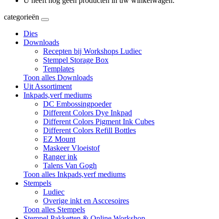
U heeft nog geen producten in uw winkelwagen.
categorieën
Dies
Downloads
Recepten bij Workshops Ludiec
Stempel Storage Box
Templates
Toon alles Downloads
Uit Assortiment
Inkpads,verf mediums
DC Embossingpoeder
Different Colors Dye Inkpad
Different Colors Pigment Ink Cubes
Different Colors Refill Bottles
EZ Mount
Maskeer Vloeistof
Ranger ink
Talens Van Gogh
Toon alles Inkpads,verf mediums
Stempels
Ludiec
Overige inkt en Asccesoires
Toon alles Stempels
Stempel Pakketten & Online Workshop