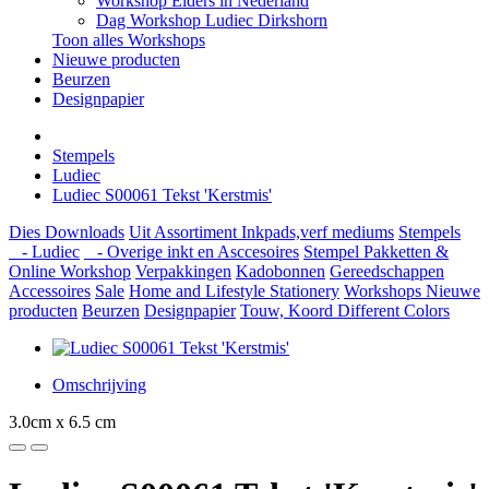
Workshop Elders in Nederland
Dag Workshop Ludiec Dirkshorn
Toon alles Workshops
Nieuwe producten
Beurzen
Designpapier
Stempels
Ludiec
Ludiec S00061 Tekst 'Kerstmis'
Dies
Downloads
Uit Assortiment
Inkpads,verf mediums
Stempels
- Ludiec
- Overige inkt en Asccesoires
Stempel Pakketten &
Online Workshop
Verpakkingen
Kadobonnen
Gereedschappen
Accessoires
Sale
Home and Lifestyle
Stationery
Workshops
Nieuwe
producten
Beurzen
Designpapier
Touw, Koord Different Colors
Omschrijving
3.0cm x 6.5 cm