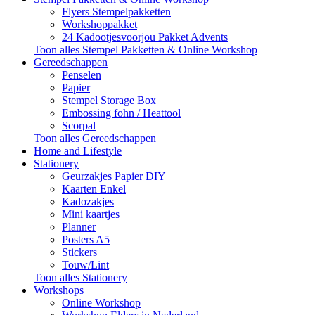
Flyers Stempelpakketten
Workshoppakket
24 Kadootjesvoorjou Pakket Advents
Toon alles Stempel Pakketten & Online Workshop
Gereedschappen
Penselen
Papier
Stempel Storage Box
Embossing fohn / Heattool
Scorpal
Toon alles Gereedschappen
Home and Lifestyle
Stationery
Geurzakjes Papier DIY
Kaarten Enkel
Kadozakjes
Mini kaartjes
Planner
Posters A5
Stickers
Touw/Lint
Toon alles Stationery
Workshops
Online Workshop