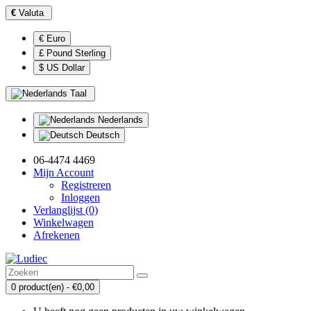
€
Valuta
€ Euro
£ Pound Sterling
$ US Dollar
Taal
Nederlands
Deutsch
06-4474 4469
Mijn Account
Registreren
Inloggen
Verlanglijst (0)
Winkelwagen
Afrekenen
0 product(en) - €0,00