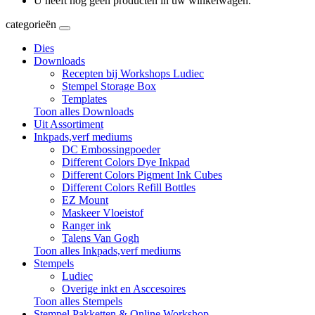
U heeft nog geen producten in uw winkelwagen.
categorieën
Dies
Downloads
Recepten bij Workshops Ludiec
Stempel Storage Box
Templates
Toon alles Downloads
Uit Assortiment
Inkpads,verf mediums
DC Embossingpoeder
Different Colors Dye Inkpad
Different Colors Pigment Ink Cubes
Different Colors Refill Bottles
EZ Mount
Maskeer Vloeistof
Ranger ink
Talens Van Gogh
Toon alles Inkpads,verf mediums
Stempels
Ludiec
Overige inkt en Asccesoires
Toon alles Stempels
Stempel Pakketten & Online Workshop