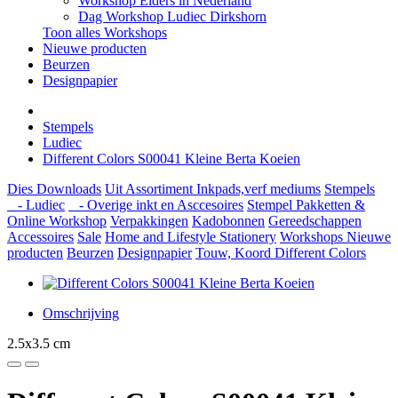
Workshop Elders in Nederland
Dag Workshop Ludiec Dirkshorn
Toon alles Workshops
Nieuwe producten
Beurzen
Designpapier
Stempels
Ludiec
Different Colors S00041 Kleine Berta Koeien
Dies
Downloads
Uit Assortiment
Inkpads,verf mediums
Stempels
- Ludiec
- Overige inkt en Asccesoires
Stempel Pakketten &
Online Workshop
Verpakkingen
Kadobonnen
Gereedschappen
Accessoires
Sale
Home and Lifestyle
Stationery
Workshops
Nieuwe
producten
Beurzen
Designpapier
Touw, Koord Different Colors
Omschrijving
2.5x3.5 cm