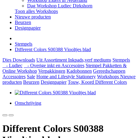
Workshop Elders in Nederland
Dag Workshop Ludiec Dirkshorn
Toon alles Workshops
Nieuwe producten
Beurzen
Designpapier
Stempels
Different Colors S00388 Viooltjes blad
Dies
Downloads
Uit Assortiment
Inkpads,verf mediums
Stempels
- Ludiec
- Overige inkt en Asccesoires
Stempel Pakketten &
Online Workshop
Verpakkingen
Kadobonnen
Gereedschappen
Accessoires
Sale
Home and Lifestyle
Stationery
Workshops
Nieuwe
producten
Beurzen
Designpapier
Touw, Koord Different Colors
Omschrijving
Different Colors S00388