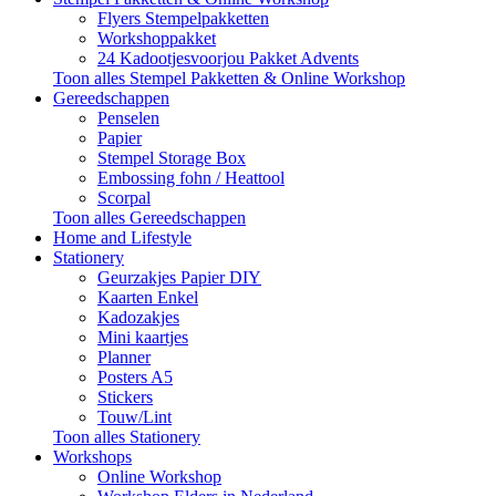
Flyers Stempelpakketten
Workshoppakket
24 Kadootjesvoorjou Pakket Advents
Toon alles Stempel Pakketten & Online Workshop
Gereedschappen
Penselen
Papier
Stempel Storage Box
Embossing fohn / Heattool
Scorpal
Toon alles Gereedschappen
Home and Lifestyle
Stationery
Geurzakjes Papier DIY
Kaarten Enkel
Kadozakjes
Mini kaartjes
Planner
Posters A5
Stickers
Touw/Lint
Toon alles Stationery
Workshops
Online Workshop