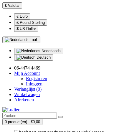
€
Valuta
€ Euro
£ Pound Sterling
$ US Dollar
Taal
Nederlands
Deutsch
06-4474 4469
Mijn Account
Registreren
Inloggen
Verlanglijst (0)
Winkelwagen
Afrekenen
0 product(en) - €0,00