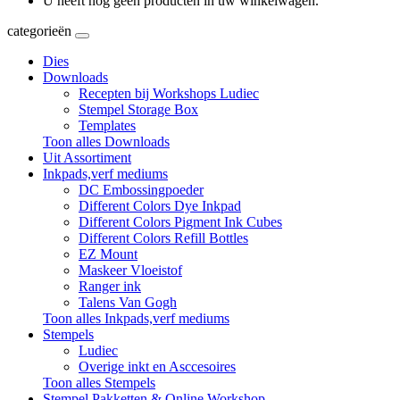
U heeft nog geen producten in uw winkelwagen.
categorieën
Dies
Downloads
Recepten bij Workshops Ludiec
Stempel Storage Box
Templates
Toon alles Downloads
Uit Assortiment
Inkpads,verf mediums
DC Embossingpoeder
Different Colors Dye Inkpad
Different Colors Pigment Ink Cubes
Different Colors Refill Bottles
EZ Mount
Maskeer Vloeistof
Ranger ink
Talens Van Gogh
Toon alles Inkpads,verf mediums
Stempels
Ludiec
Overige inkt en Asccesoires
Toon alles Stempels
Stempel Pakketten & Online Workshop