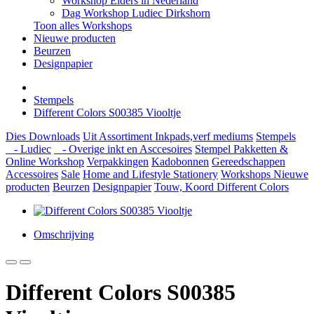
Workshop Elders in Nederland
Dag Workshop Ludiec Dirkshorn
Toon alles Workshops
Nieuwe producten
Beurzen
Designpapier
Stempels
Different Colors S00385 Viooltje
Dies
Downloads
Uit Assortiment
Inkpads,verf mediums
Stempels
- Ludiec
- Overige inkt en Asccesoires
Stempel Pakketten &
Online Workshop
Verpakkingen
Kadobonnen
Gereedschappen
Accessoires
Sale
Home and Lifestyle
Stationery
Workshops
Nieuwe
producten
Beurzen
Designpapier
Touw, Koord Different Colors
Omschrijving
Different Colors S00385