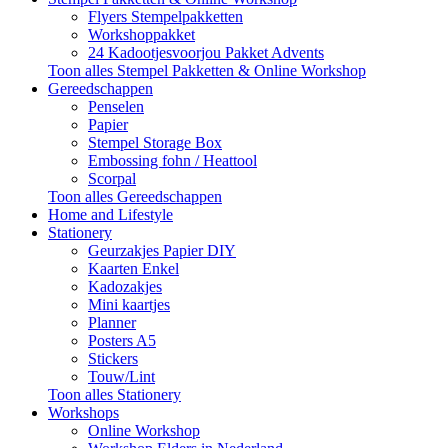
Flyers Stempelpakketten
Workshoppakket
24 Kadootjesvoorjou Pakket Advents
Toon alles Stempel Pakketten & Online Workshop
Gereedschappen
Penselen
Papier
Stempel Storage Box
Embossing fohn / Heattool
Scorpal
Toon alles Gereedschappen
Home and Lifestyle
Stationery
Geurzakjes Papier DIY
Kaarten Enkel
Kadozakjes
Mini kaartjes
Planner
Posters A5
Stickers
Touw/Lint
Toon alles Stationery
Workshops
Online Workshop