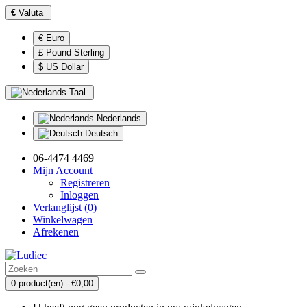
€
Valuta
€ Euro
£ Pound Sterling
$ US Dollar
Taal
Nederlands
Deutsch
06-4474 4469
Mijn Account
Registreren
Inloggen
Verlanglijst (0)
Winkelwagen
Afrekenen
0 product(en) - €0,00