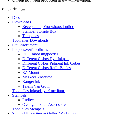
U heeft nog geen producten in uw winkelwagen.
categorieën
Dies
Downloads
Recepten bij Workshops Ludiec
Stempel Storage Box
Templates
Toon alles Downloads
Uit Assortiment
Inkpads,verf mediums
DC Embossingpoeder
Different Colors Dye Inkpad
Different Colors Pigment Ink Cubes
Different Colors Refill Bottles
EZ Mount
Maskeer Vloeistof
Ranger ink
Talens Van Gogh
Toon alles Inkpads,verf mediums
Stempels
Ludiec
Overige inkt en Asccesoires
Toon alles Stempels
Stempel Pakketten & Online Workshop