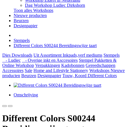
Workshop Elders in Nederland
Dag Workshop Ludiec Dirkshorn
Toon alles Workshops
Nieuwe producten
Beurzen
Designpapier
Stempels
Different Colors S00244 Bereidingswijze taart
Dies
Downloads
Uit Assortiment
Inkpads,verf mediums
Stempels
- Ludiec
- Overige inkt en Asccesoires
Stempel Pakketten &
Online Workshop
Verpakkingen
Kadobonnen
Gereedschappen
Accessoires
Sale
Home and Lifestyle
Stationery
Workshops
Nieuwe
producten
Beurzen
Designpapier
Touw, Koord Different Colors
Omschrijving
Different Colors S00244