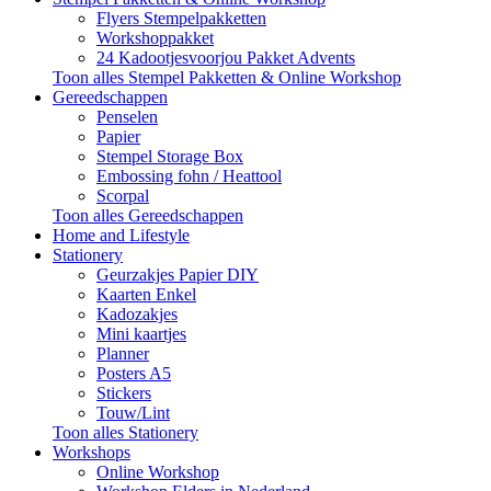
Flyers Stempelpakketten
Workshoppakket
24 Kadootjesvoorjou Pakket Advents
Toon alles Stempel Pakketten & Online Workshop
Gereedschappen
Penselen
Papier
Stempel Storage Box
Embossing fohn / Heattool
Scorpal
Toon alles Gereedschappen
Home and Lifestyle
Stationery
Geurzakjes Papier DIY
Kaarten Enkel
Kadozakjes
Mini kaartjes
Planner
Posters A5
Stickers
Touw/Lint
Toon alles Stationery
Workshops
Online Workshop