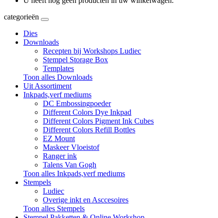
U heeft nog geen producten in uw winkelwagen.
categorieën
Dies
Downloads
Recepten bij Workshops Ludiec
Stempel Storage Box
Templates
Toon alles Downloads
Uit Assortiment
Inkpads,verf mediums
DC Embossingpoeder
Different Colors Dye Inkpad
Different Colors Pigment Ink Cubes
Different Colors Refill Bottles
EZ Mount
Maskeer Vloeistof
Ranger ink
Talens Van Gogh
Toon alles Inkpads,verf mediums
Stempels
Ludiec
Overige inkt en Asccesoires
Toon alles Stempels
Stempel Pakketten & Online Workshop