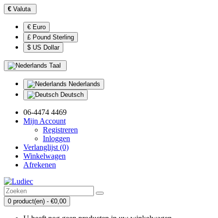
€
Valuta
€ Euro
£ Pound Sterling
$ US Dollar
Taal
Nederlands
Deutsch
06-4474 4469
Mijn Account
Registreren
Inloggen
Verlanglijst (0)
Winkelwagen
Afrekenen
0 product(en) - €0,00