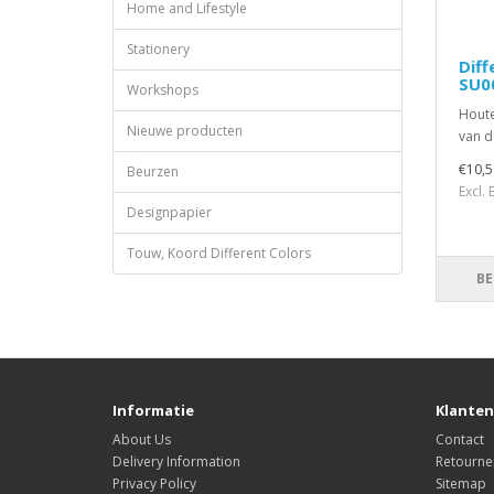
Home and Lifestyle
Stationery
Diff
SU0
Workshops
Houte
Nieuwe producten
van d
€10,5
Beurzen
Excl.
Designpapier
Touw, Koord Different Colors
BE
Informatie
Klanten
About Us
Contact
Delivery Information
Retourne
Privacy Policy
Sitemap