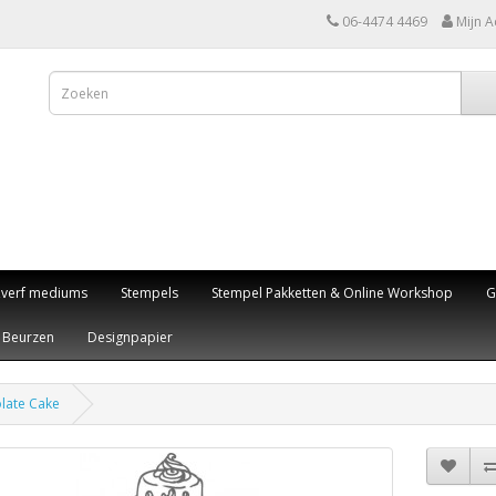
06-4474 4469
Mijn A
,verf mediums
Stempels
Stempel Pakketten & Online Workshop
G
Beurzen
Designpapier
olate Cake