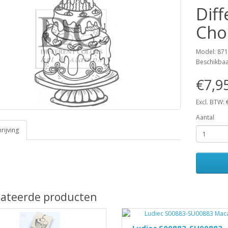
Dif
Cho
Model: 87
Beschikba
€7,9
Excl. BTW: 
Aantal
ijving
lateerde producten