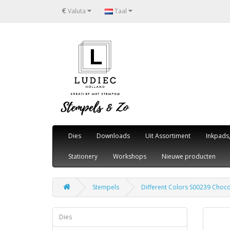
€
Valuta
Taal
Dies
Downloads
Uit Assortiment
Inkpads
Stationery
Workshops
Nieuwe producten
Stempels
Different Colors S00239 Choc
Dies