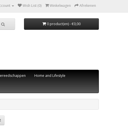
ccount
Wish List (0)
Winkelwagen
Afrekenen
0 product(en) - €0,00
ereedschappen
Home and Lifestyle