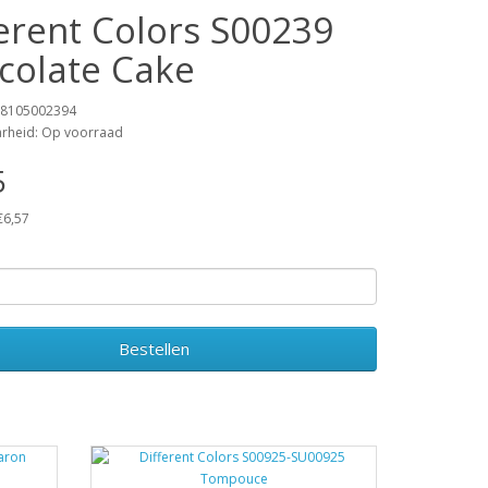
ferent Colors S00239
colate Cake
18105002394
arheid: Op voorraad
5
€6,57
Bestellen