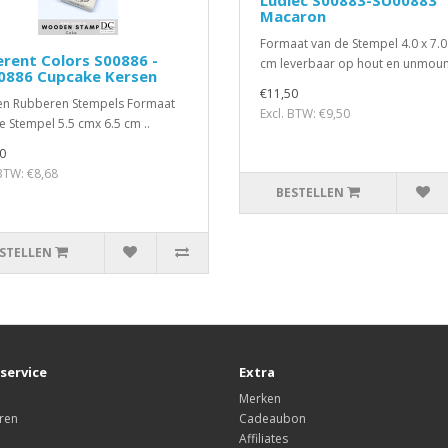
Ludiec S00883-SU00883
Macaron
Formaat van de Stempel 4.0 x 7.0
erent Colors S00886 -
cm leverbaar op hout en unmoun
0886 Cupcake Kersen
€11,50
n Rubberen Stempels Formaat
Excl. BTW: €9,50
e Stempel 5.5 cmx 6.5 cm ..
0
 BTW: €8,68
BESTELLEN
STELLEN
service
Extra
Merken
ren
Cadeaubon
Affiliates