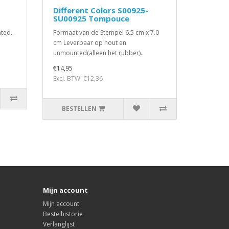
Different Colors S00925-
SU00925 Tompouce
ted..
Formaat van de Stempel 6.5 cm x 7.0
cm Leverbaar op hout en
unmounted(alleen het rubber)..
€14,95
Excl. BTW: €12,36
BESTELLEN
Mijn account
Mijn account
Bestelhistorie
Verlanglijst