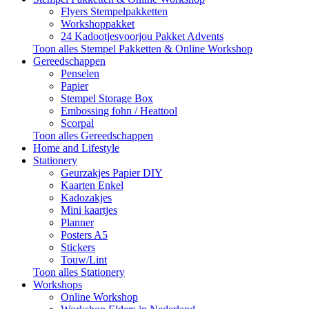
Flyers Stempelpakketten
Workshoppakket
24 Kadootjesvoorjou Pakket Advents
Toon alles Stempel Pakketten & Online Workshop
Gereedschappen
Penselen
Papier
Stempel Storage Box
Embossing fohn / Heattool
Scorpal
Toon alles Gereedschappen
Home and Lifestyle
Stationery
Geurzakjes Papier DIY
Kaarten Enkel
Kadozakjes
Mini kaartjes
Planner
Posters A5
Stickers
Touw/Lint
Toon alles Stationery
Workshops
Online Workshop