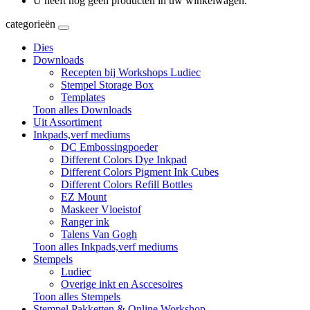
U heeft nog geen producten in uw winkelwagen.
categorieën
Dies
Downloads
Recepten bij Workshops Ludiec
Stempel Storage Box
Templates
Toon alles Downloads
Uit Assortiment
Inkpads,verf mediums
DC Embossingpoeder
Different Colors Dye Inkpad
Different Colors Pigment Ink Cubes
Different Colors Refill Bottles
EZ Mount
Maskeer Vloeistof
Ranger ink
Talens Van Gogh
Toon alles Inkpads,verf mediums
Stempels
Ludiec
Overige inkt en Asccesoires
Toon alles Stempels
Stempel Pakketten & Online Workshop