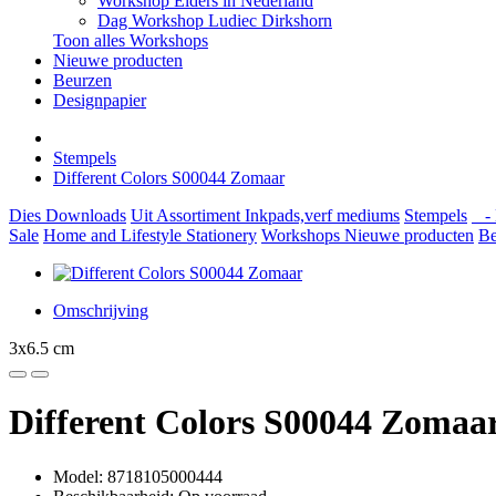
Workshop Elders in Nederland
Dag Workshop Ludiec Dirkshorn
Toon alles Workshops
Nieuwe producten
Beurzen
Designpapier
Stempels
Different Colors S00044 Zomaar
Dies
Downloads
Uit Assortiment
Inkpads,verf mediums
Stempels
- 
Sale
Home and Lifestyle
Stationery
Workshops
Nieuwe producten
Be
Omschrijving
3x6.5 cm
Different Colors S00044 Zomaa
Model: 8718105000444