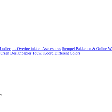
Ludiec
- Overige inkt en Asccesoires
Stempel Pakketten & Online W
urzen
Designpapier
Touw, Koord Different Colors
r