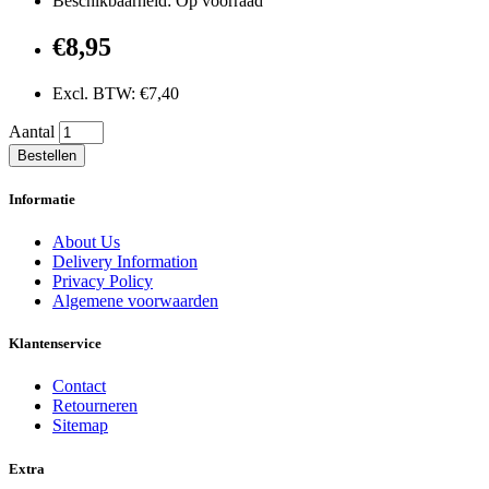
Beschikbaarheid: Op voorraad
€8,95
Excl. BTW: €7,40
Aantal
Bestellen
Informatie
About Us
Delivery Information
Privacy Policy
Algemene voorwaarden
Klantenservice
Contact
Retourneren
Sitemap
Extra