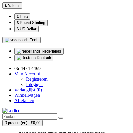
€
Valuta
€ Euro
£ Pound Sterling
$ US Dollar
Taal
Nederlands
Deutsch
06-4474 4469
Mijn Account
Registreren
Inloggen
Verlanglijst (0)
Winkelwagen
Afrekenen
0 product(en) - €0,00