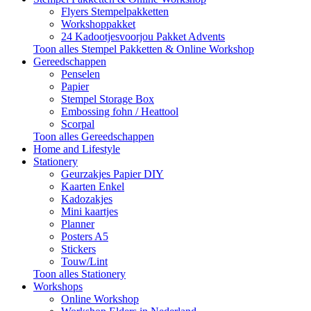
Flyers Stempelpakketten
Workshoppakket
24 Kadootjesvoorjou Pakket Advents
Toon alles Stempel Pakketten & Online Workshop
Gereedschappen
Penselen
Papier
Stempel Storage Box
Embossing fohn / Heattool
Scorpal
Toon alles Gereedschappen
Home and Lifestyle
Stationery
Geurzakjes Papier DIY
Kaarten Enkel
Kadozakjes
Mini kaartjes
Planner
Posters A5
Stickers
Touw/Lint
Toon alles Stationery
Workshops
Online Workshop