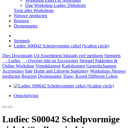
Workshop Elders in Nederland
Dag Workshop Ludiec Dirkshorn
Toon alles Workshops
Nieuwe producten
Beurzen
Designpapier
Stempels
Ludiec S00042 Schelpvormige cirkel (Scallop circle)
Dies
Downloads
Uit Assortiment
Inkpads,verf mediums
Stempels
- Ludiec
- Overige inkt en Asccesoires
Stempel Pakketten &
Online Workshop
Verpakkingen
Kadobonnen
Gereedschappen
Accessoires
Sale
Home and Lifestyle
Stationery
Workshops
Nieuwe
producten
Beurzen
Designpapier
Touw, Koord Different Colors
Omschrijving
Ludiec S00042 Schelpvormige