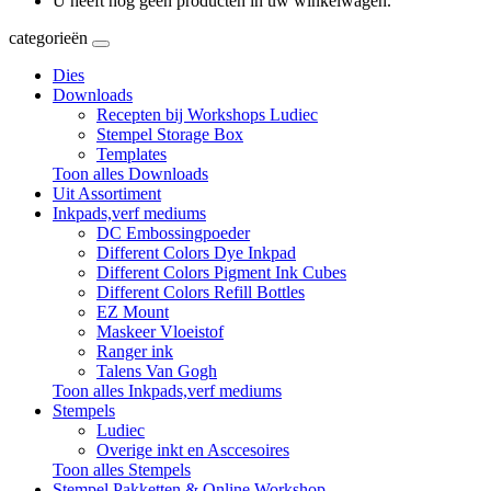
U heeft nog geen producten in uw winkelwagen.
categorieën
Dies
Downloads
Recepten bij Workshops Ludiec
Stempel Storage Box
Templates
Toon alles Downloads
Uit Assortiment
Inkpads,verf mediums
DC Embossingpoeder
Different Colors Dye Inkpad
Different Colors Pigment Ink Cubes
Different Colors Refill Bottles
EZ Mount
Maskeer Vloeistof
Ranger ink
Talens Van Gogh
Toon alles Inkpads,verf mediums
Stempels
Ludiec
Overige inkt en Asccesoires
Toon alles Stempels
Stempel Pakketten & Online Workshop