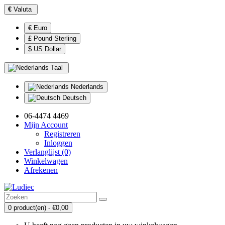
€
Valuta
€ Euro
£ Pound Sterling
$ US Dollar
Taal
Nederlands
Deutsch
06-4474 4469
Mijn Account
Registreren
Inloggen
Verlanglijst (0)
Winkelwagen
Afrekenen
0 product(en) - €0,00