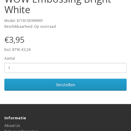
White
Model: 8718105999991
Beschikbaarheid: Op voorraad
€3,95
Excl. BTW: €3,26
Aantal
Bestellen
Informatie
About Us