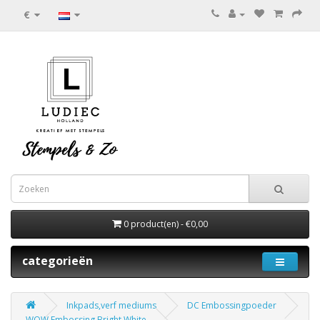
€
0 product(en) - €0,00
categorieën
Inkpads,verf mediums
DC Embossingpoeder
WOW Embossing Bright White