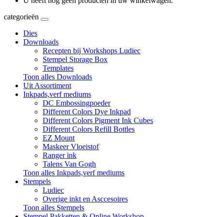
U heeft nog geen producten in uw winkelwagen.
categorieën
Dies
Downloads
Recepten bij Workshops Ludiec
Stempel Storage Box
Templates
Toon alles Downloads
Uit Assortiment
Inkpads,verf mediums
DC Embossingpoeder
Different Colors Dye Inkpad
Different Colors Pigment Ink Cubes
Different Colors Refill Bottles
EZ Mount
Maskeer Vloeistof
Ranger ink
Talens Van Gogh
Toon alles Inkpads,verf mediums
Stempels
Ludiec
Overige inkt en Asccesoires
Toon alles Stempels
Stempel Pakketten & Online Workshop