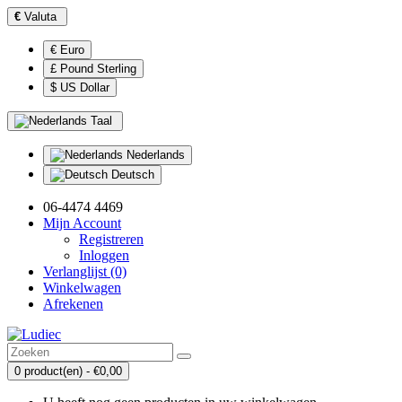
€
Valuta
€ Euro
£ Pound Sterling
$ US Dollar
Taal
Nederlands
Deutsch
06-4474 4469
Mijn Account
Registreren
Inloggen
Verlanglijst (0)
Winkelwagen
Afrekenen
0 product(en) - €0,00