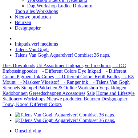
Workshop Elders in Nederland
Dag Workshop Ludiec Dirkshorn
Toon alles Workshops
Nieuwe producten
Beurzen
Designpapier
Inkpads,verf mediums
Talens Van Gogh
Talens Van Gogh Aquarelverf Combiset 36 naps.
Dies
Downloads
Uit Assortiment
Inkpads,verf mediums
- DC
Embossingpoeder
- Different Colors Dye Inkpad
- Different
Colors Pigment Ink Cubes
- Different Colors Refill Bottles
- EZ
Mount
- Maskeer Vloeistof
- Ranger ink
- Talens Van Gogh
Stempels
Stempel Pakketten & Online Workshop
Verpakkingen
Kadobonnen
Gereedschappen
Accessoires
Sale
Home and Lifestyle
Stationery
Workshops
Nieuwe producten
Beurzen
Designpapier
Touw, Koord Different Colors
Omschrijving