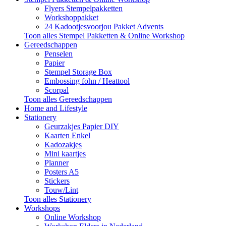
Flyers Stempelpakketten
Workshoppakket
24 Kadootjesvoorjou Pakket Advents
Toon alles Stempel Pakketten & Online Workshop
Gereedschappen
Penselen
Papier
Stempel Storage Box
Embossing fohn / Heattool
Scorpal
Toon alles Gereedschappen
Home and Lifestyle
Stationery
Geurzakjes Papier DIY
Kaarten Enkel
Kadozakjes
Mini kaartjes
Planner
Posters A5
Stickers
Touw/Lint
Toon alles Stationery
Workshops
Online Workshop